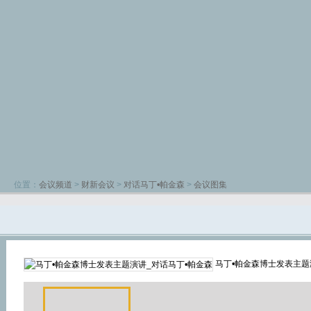
位置：
会议频道
>
财新会议
>
对话马丁•帕金森
>
会议图集
马丁•帕金森博士发表主题