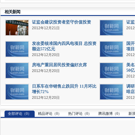
相关新闻
证监会建议投资者坚守价值投资
证监
2012年12月21日
201
发改委核准国内四风电项目 总投资
国开
额达572亿元
项目
2012年12月20日
201
房地产重回居民投资偏好次席
美名
50
2012年12月20日
201
日系车在华销售止跌回升 11月环比
调研
增长72%
啡店
2012年12月20日
201
全部评论（
0
）
精品评论（
0
）
热门评论（
0
）
腾讯微博（
0
）
新