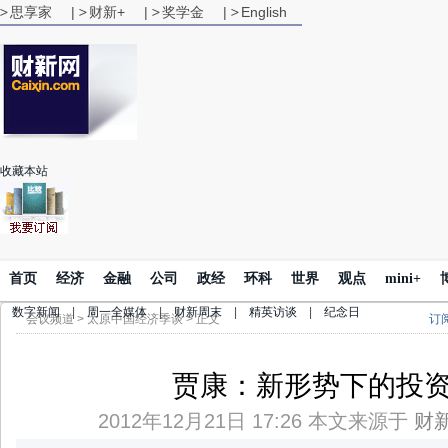
思享家
|
财新+
|
奖学金
|
English
收藏本站
首页
经济
金融
公司
政经
环科
世界
观点
mini+
数字新闻
|
周一全媒体
|
财新周末
|
精英访谈
|
纪念日
会议频道
>
太原中国经济季谈
> 正文
订
贾康：新形势下的投
2012年12月21日 17:26 本文来源于
财