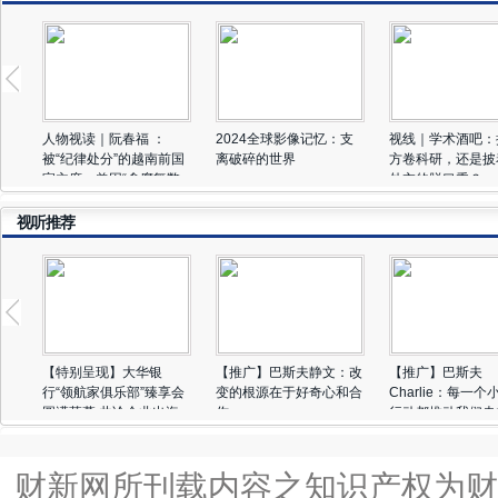
人物视读｜阮春福 ：
2024全球影像记忆：支
视线｜学术酒吧：
被“纪律处分”的越南前国
离破碎的世界
方卷科研，还是披
家主席，曾因“贪腐舞弊
外衣的脱口秀？
案”请辞
视听推荐
【特别呈现】大华银
【推广】巴斯夫静文：改
【推广】巴斯夫
行“领航家俱乐部”臻享会
变的根源在于好奇心和合
Charlie：每一个
圆满落幕 共论企业出海
作
行动都推动我们走
新风向
的变革
财新网所刊载内容之知识产权为财