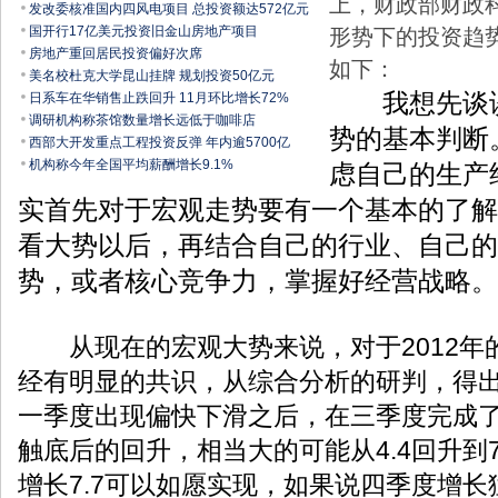
上，财政部财政
发改委核准国内四风电项目 总投资额达572亿元
国开行17亿美元投资旧金山房地产项目
形势下的投资趋
房地产重回居民投资偏好次席
如下：
美名校杜克大学昆山挂牌 规划投资50亿元
我想先谈谈
日系车在华销售止跌回升 11月环比增长72%
调研机构称茶馆数量增长远低于咖啡店
势的基本判断
西部大开发重点工程投资反弹 年内逾5700亿
机构称今年全国平均薪酬增长9.1%
虑自己的生产
实首先对于宏观走势要有一个基本的了解
看大势以后，再结合自己的行业、自己的
势，或者核心竞争力，掌握好经营战略。
从现在的宏观大势来说，对于2012年
经有明显的共识，从综合分析的研判，得
一季度出现偏快下滑之后，在三季度完成
触底后的回升，相当大的可能从4.4回升到
增长7.7可以如愿实现，如果说四季度增