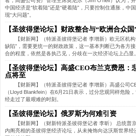
者，高盛公司资产管理主席奥尼尔（Jim O’neil）认为
中国经济是“软着陆”还是“硬着陆”，只要控制住通胀，中
现“大问题”。
【圣彼得堡论坛】财政整合与“欧洲合众国
【财新网】（特派圣彼得堡记者 李增新）欧元区机构
缺陷”，需要更统一的财政政策，这一基本判断已为各方
合的程度，依然是各执己见，分歧在一次经济论坛上凸显
【圣彼得堡论坛】高盛CEO布兰克费恩：
点将至
【财新网】（特派圣彼得堡记者 李增新）高盛公司CE
（Lloyd Blankfein）在6月21日表示，过分悲观同样危
经走过了最艰难的时刻。
【圣彼得堡论坛】俄罗斯为何难引资
【财新网】（财新特派圣彼得堡记者 李昕） 总统普
内阁亮相的圣彼得堡经济论坛，从未掩饰向达沃斯世界经