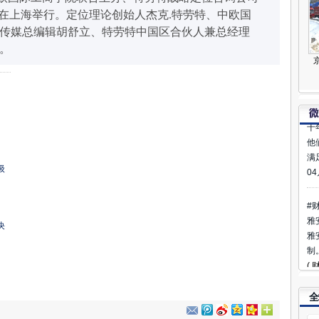
这
”在上海举行。定位理论创始人杰克.特劳特、中欧国
献
传媒总编辑胡舒立、特劳特中国区合伙人兼总经理
新
。
04
#
乡
十
他
满
04
级
#
雅
雅
决
制
(
04
全
#
芦