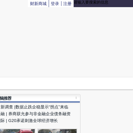
财新商城
登录
注册
财新雅安地震播报#【
学生复课先上心理科
】财新i
者胡格、章涛在灾区宝兴中学了解到，该校高三学
今天开始恢复上课。不过学校并没有按照教学进程
的安排上课，而是先上心理课，由来自四川大学的
理辅导专家对学生们进行心理辅导。与汶川对比，
次复课较快。且学校设施经过评估已可安全使用。
 财新记者
符燕艳
)
月24日 21:49
评论(
0
)
财新雅安地震播报#【
72小时后搜救已不是重点
】
新记者胡格、章涛在灾区了解到，震后72小时后
会继续搜救，并扩大范围，但搜救已不在是重点，
是转向当地生活的恢复。他们注意到，目前进出车
更多是在运送救灾物资。而即使是很偏僻的地方，
然车辆偏少，但也有帐篷等救灾物资送达。
( 财新
辑推荐
者
符燕艳
)
财新调查 |数据止跌企稳显示“拐点”来临
月24日 21:44
评论(
0
)
金融 | 券商获允参与非金融企业债务融资
际 | G20承诺刺激全球经济增长
财新雅安地震播报#财新记者陈宝成、谢海涛12时
龙门乡龙兴中心学校，遭遇一次体感明显的余震。