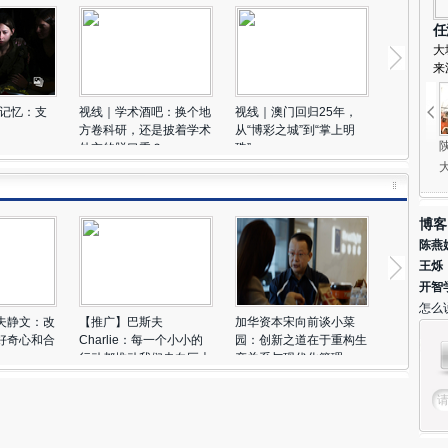
记
生
任
表
大
来
心
此
像记忆：支
视线｜学术酒吧：换个地
视线｜澳门回归25年，
韩国国会
(
方卷科研，还是披着学术
从“博彩之城”到“掌上明
弹劾案 多
04
外衣的脱口秀？
珠”
祝
#
财
仍
博客
而
陈燕
辆
王烁
虽
开智
记
怎么
夫静文：改
【推广】巴斯夫
加华资本宋向前谈小菜
【特别呈
04
好奇心和合
Charlie：每一个小小的
园：创新之道在于重构生
行“领航家
行动都推动我们走向巨大
产关系与现代化管理
圆满落幕 
#
的变革
新风向
在
这
献