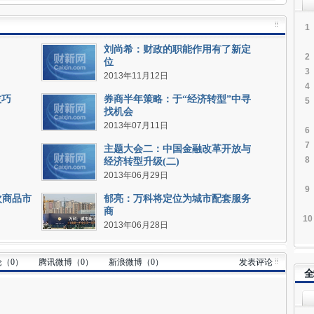
车
窄
1
乱
刘尚希：财政的职能作用有了新定
通
2
位
记
3
2013年11月12日
04
4
技巧
券商半年策略：于“经济转型”中寻
5
找机会
#
2013年07月11日
6
击
7
葬
主题大会二：中国金融改革开放与
8
经济转型升级(二)
晨
2013年06月29日
在
9
护
次商品市
郁亮：万科将定位为城市配套服务
痛
商
10
04
2013年06月28日
#
论（
0
）
腾讯微博（
0
）
新浪微博（
0
）
发表评论
山
全
直
击
04