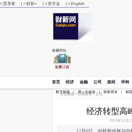
思享家
|
财新+
|
奖学金
|
English
收藏本站
首页
经济
金融
公司
政经
环科
数字新闻
|
周一全媒体
|
财新周末
|
精
会议频道
>
往期会议
> 正文
经济转型高
2013年12月1
12月6日，由财新传媒与中