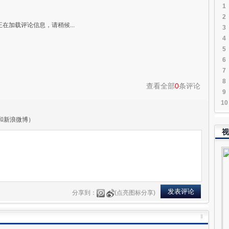
1
2
#
正在加载评论信息，请稍候...
3
山
4
们
5
显
6
截
7
中
8
查看全部
0
条评论
王
9
04
10
和新浪微博）
#
视
山
的
车
是
民
财
分享到：
(点亮图标分享)
04
#