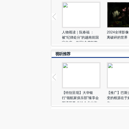
人物视读｜阮春福 ：
2024全球影
被“纪律处分”的越南前国
离破碎的世界
家主席，曾因“贪腐舞弊
案”请辞
视听推荐
【特别呈现】大华银
【推广】巴斯
行“领航家俱乐部”臻享会
变的根源在于
圆满落幕 共论企业出海
作
新风向