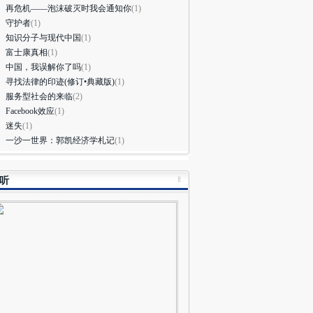
再危机——泡沫破灭时我会通知你
(1)
守护者
(1)
财新雅安地震播报#财新记者陈宝成、谢海涛从芦
知识分子与现代中国
(1)
县城发来信息称，4月21日早上9点37分左右，他
富士康真相
(1)
经历了一场余震，持续时间约有二三秒钟，震感明
中国，我误解你了吗
(1)
。路两边的广告牌震得哗哗直响。据中国地震局，
寻找法律的印迹(修订•典藏版)
(1)
至21日8时，此次地震共记录到余震1165次，其
服务型社会的来临
(2)
3级以上余震67次，5级以上余震3次。
( 财新记者
Facebook效应
(1)
婧
)
迷失
(1)
月21日 09:49
评论(
0
)
一沙一世界：郭凯经济学札记
(1)
财新雅安地震播报#财新记者陈宝成、谢海涛从芦
听
县飞仙关镇凤凰村发来消息，他们刚与李克强总理
车队相向而过。总理车队由武警车开道，两辆抢险
等约三十辆车相随，正从芦山县开往雅安方向。这
早上8点02分，雅安地震发生后的整整24小时。人
日报称，李克强将前往成都华西医院慰问伤员。
(
新记者
王婧
)
月21日 09:41
评论(
0
)
财新雅安地震播报#【
学生复课先上心理科
】财新i