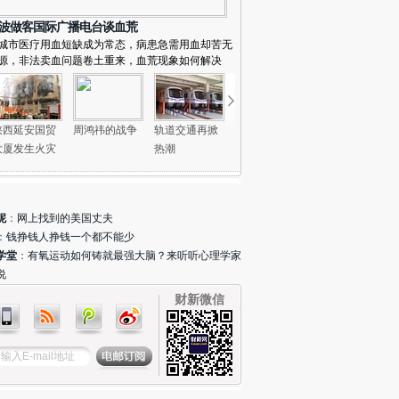
者胡格、章涛在灾区宝兴中学了解到，该校高三学
今天开始恢复上课。不过学校并没有按照教学进程
波做客国际广播电台谈血荒
的安排上课，而是先上心理课，由来自四川大学的
城市医疗用血短缺成为常态，病患急需用血却苦无
源，非法卖血问题卷土重来，血荒现象如何解决
理辅导专家对学生们进行心理辅导。与汶川对比，
次复课较快。且学校设施经过评估已可安全使用。
通过尹锡悦总统
 财新记者
符燕艳
)
叙利亚大马士革医院发现
一周天下｜叙利亚发现大
202
地民众欢呼庆
大量酷刑致死遗体 民众
量酷刑致死遗体、俄军三
举年政
月24日 21:49
评论(
0
)
陕西延安国贸
周鸿祎的战争
轨道交通再掀
寻找新增长新
美国迎来强势
已持续辨认5天
防部队司令被炸身亡
大厦发生火灾
热潮
引擎
圣诞购物季
财新雅安地震播报#【
72小时后搜救已不是重点
】
新记者胡格、章涛在灾区了解到，震后72小时后
会继续搜救，并扩大范围，但搜救已不在是重点，
是转向当地生活的恢复。他们注意到，目前进出车
妮
：
网上找到的美国丈夫
更多是在运送救灾物资。而即使是很偏僻的地方，
：
钱挣钱人挣钱一个都不能少
然车辆偏少，但也有帐篷等救灾物资送达。
( 财新
学堂
：
有氧运动如何铸就最强大脑？来听听心理学家
者
符燕艳
)
说
现】大华银
【推广】巴斯夫静文：改
【推广】巴斯夫
加华资
月24日 21:44
评论(
0
)
财新微信
俱乐部”臻享会
变的根源在于好奇心和合
Charlie：每一个小小的
园：创
共论企业出海
作
行动都推动我们走向巨大
产关系
财新雅安地震播报#财新记者陈宝成、谢海涛12时
的变革
龙门乡龙兴中心学校，遭遇一次体感明显的余震。
所汶川地震后由香港、马拉西亚和红十字会联合捐
的小学损毁严重，楼梯明显移位，墙体脱落。
( 财