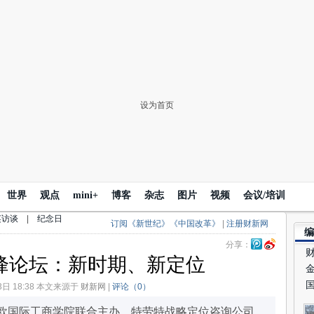
#
记
生
表
心
此
设为首页
(
04
#
财
仍
世界
观点
mini+
博客
杂志
图片
视频
会议/培训
而
辆
英访谈
|
纪念日
订阅《新世纪》《中国改革》
|
注册财新网
虽
编
记
分享：
04
峰论坛：新时期、新定位
国
3日 18:38 本文来源于
财新网
|
评论（
0
）
#
在
欧国际工商学院联合主办、特劳特战略定位咨询公司