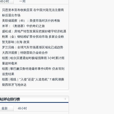
48小时
一周
辆、2辆救护车被堵在路上近一个小时。道路狭
，来自官方和民间的救援车辆多，在这个十字路口
贝恩资本宣布收购贡茶 在中国大陆无法注册商
成一团。选择步行的村民亦在一定程度上加剧了交
标后退出市场
拥堵。在通话中，救护车呼啸声此起彼伏。
( 财新
美联储观察（46）：美债市场对沃什的考验
者
王婧
)
米琴：《奥德赛》中的奇幻之旅
月21日 11:06
评论(
0
)
盛松成：房地产转型发展应把握好楼宇经济机遇
刚果（金）铜钴精矿禁令扰动市场 多家企业称
暂无影响 | 出海·政策
财新雅安地震播报#财新记者谢海涛、陈宝成目
罗兰贝格：全球汽车市场逐渐区域化已成趋势
，21日上午10点左右，在芦山县城金华社区举行
大西洋观察｜特朗普助力金砖合作
礼。地震中，母亲罗文婧为了救熟睡的2岁儿子乐
组图 | 哈尔滨遭遇短时极端强降雨 3小时累计雨
旭，双双遇难。今日，几十个人抬着母亲黑色棺木
量超80毫米
前，七八个人抬着儿子白色棺木在后，多人将母子
组图 | 黎巴嫩贝鲁特港爆炸事件6周年 仍未等到
送上山。十五六岁的大儿子一路跪拜，父亲面色沉
追责结果
。
( 财新记者
王婧
)
组图 | 视线｜“入侵”还是“人道危机”？难民潮撕
月21日 10:51
评论(
0
)
裂西班牙飞地休达
财新雅安地震播报#财新记者陈宝成、谢海涛从芦
县城发回信息，目前路上非常拥堵，但已经有多架
站评论排行榜
升飞机前来救援。10点30分左右，财新记者目
，四架直升飞机已经起飞。
最新
48小时
( 财新记者
王婧
)
月21日 10:36
评论(
0
)