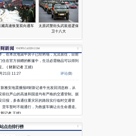
所汶川地震后由香港、马拉西亚和红十字会联合捐
的小学损毁严重，楼梯明显移位，墙体脱落。
( 财
记者
王婧
)
月21日 12:15
评论(
0
)
京藏高速恢复双向通车
太原武警街头武装巡逻保
卫十八大
财新雅安地震播报#财新记者陈宝成在芦山县龙门
王家村采访，一户居民称，他们家的房子盖了三四
年，在本次地震中房子已经坍塌，无法居住，目前
们住在官方捐赠的帐篷中，生活必需物品可以得到
足。
( 财新记者
王婧
)
月21日 11:27
评论(
0
)
财新雅安地震播报#财新记者牛光发回消息称，从
安前往芦山的高速和国道均有严格的交通管制。据
安日报，多条通往重灾区的路段实行临时交通管
。货车暂时不能通行，为救援车辆让出生命通道。
 财新记者
王婧
)
月21日 11:22
评论(
0
)
站点击排行榜
财新雅安地震播报#财新记者陈宝成、谢海涛在从
山县通往芦山河大桥的路上目击，5辆装满武警的