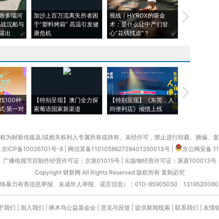
致多瑙河
加沙上百万流离失所者困
视线｜HYROX的吸金
马航飞行员
二战沉船与
于“塑料烤箱” 高温引发健
术：是什么让中产们甘
粒摇头丸 尿
露出
康危机
心“花钱找虐”？
毒品
【推广】走
找100种
【特别呈现】澳门全力探
【特别呈现】《东莞，人
会，让数智科
式·第一对
索葡语国家新渠道
间便利店》倾情上线
业
权为财新传媒及/或相关权利人专属所有或持有。未经许可，禁止进行转载、摘编、
京ICP备10026701号-8
|
网信算备110105862729401250013号
|
京公网安备 11
广播电视节目制作经营许可证：京第01015号
|
出版物经营许可证：第直100013号
Copyright 财新网 All Rights Reserved 版权所有 复制必究
害信息举报、未成年人举报、谣言信息）：010-85905050 13195200605 举报邮
于我们
|
加入我们
|
啄木鸟公益基金会
|
意见与反馈
|
提供新闻线索
|
联系我们
|
友情