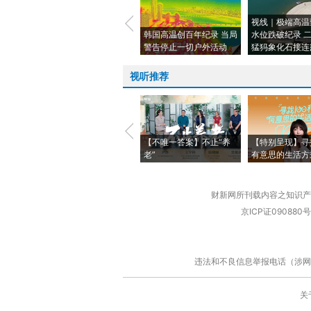
视线｜极端高温
韩国高温创百年纪录 当局
水位跌破纪录 
警告停止一切户外活动
猛犸象化石接连
视听推荐
【不唯一答案】不止“养
【特别呈现】寻
老”
有意思的生活方
财新网所刊载内容之知识产
京ICP证090880号
违法和不良信息举报电话（涉网络暴力有
关