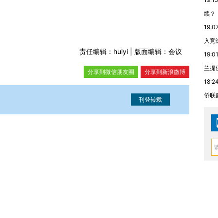
续？
19:0
入竞
责任编辑：huiyi | 版面编辑：会议
19:0
兰提
分享到微信朋友圈
分享到新浪微博
18:2
侨联
信息。经确认即可刊登转载。