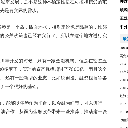
押沙
际经济发展，是不是这种不确定性是在可控和接受的范
顾晓
先是有实际的需求。
王烁
琴是一个岛，四面环水，相对来说也是隔离的，比邻
中外
殊的公关政策也已经在实行了。所以在这个地方进行实
最
08:0
罢免
09年开发的时候，只有一家金融机构。但是在经过五
21:4
0多家了，管理的资产规模超过了7000亿。而且这个
业率降
理，还有一些新型的业态，比如说创投、融资租赁等各
20:1
了一个很好的基础。
20:1
锂资
，能够以横琴作为平台，以金融为纽带，可以进行一
19:51
港澳合作，从而为金融改革带来一些推荐，推动这一块
19:18
万盎
19:15