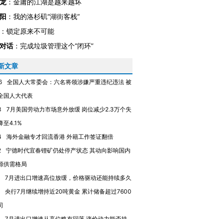
龙
：
金庸的江湖是越来越坏
阳
：
我的洛杉矶“湖街客栈”
：
锁定原来不可能
对话
：
完成垃圾管理这个“闭环”
新文章
6
全国人大常委会：六名将领涉嫌严重违纪违法 被
全国人大代表
3
7月美国劳动力市场意外放缓 岗位减少2.3万个失
至4.1%
4
海外金融专才回流香港 外籍工作签证翻倍
2
宁德时代宜春锂矿仍处停产状态 其动向影响国内
源供需格局
7月进出口增速高位放缓，价格驱动还能持续多久
央行7月继续增持近20吨黄金 累计储备超过7600
司
7月进出口增速从高位略有回落 涨价动力能否持