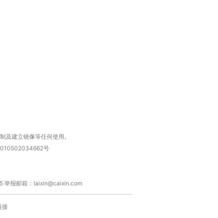
跨国走私7万
视线｜被称为“蟑螂”的印
视线｜“入侵”还是“人道危
检体内含3种
度Z世代 用街头抗争将教
机”？难民潮撕裂西班牙
秘鲁纳斯
育部长拱下台
飞地休达
13人遇难
进第四届链博
【商旅对话】华住集团
技“链”接产
【特别呈现】寻找100种
CFO：不靠规模取胜，华
【特别呈
有意思的生活方式·第三对
住三大增长引擎是什么？
有意思的
复制及建立镜像等任何使用。
010502034662号
箱：laixin@caixin.com
链接