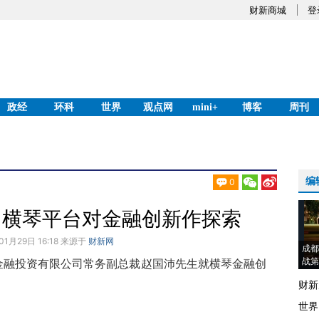
财新商城
登
政经
环科
世界
观点网
mini+
博客
周刊
编
0
用横琴平台对金融创新作探索
01月29日 16:18 来源于
财新网
成都
战第
融投资有限公司常务副总裁赵国沛先生就横琴金融创
财新
世界