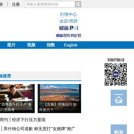
录
注册
行情中心
会议/培训
图片
视频
指数
English
辑推荐
订阅
“高考最牛钉子户”备
【音频】洱海治污 如
电邮
21次高考
何发力？
周刊
|
经济下行压力显现
|
库什纳公司道歉 称无意打"女婿牌"推广