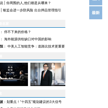
说
|
你周围的人,他们都是从哪来？
|
银监会进一步防风险 出台押品管理指引
新名家
：
停不下来的价格？
：
海外能源供给缺口对中国的影响
恒
：
中美人工智能竞争：道路比技术更重要
频
客
波
：
划重点！“十四五”规划建议的3大信号