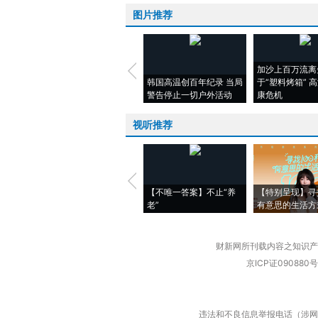
图片推荐
加沙上百万流离
韩国高温创百年纪录 当局
于“塑料烤箱” 
警告停止一切户外活动
康危机
视听推荐
【不唯一答案】不止“养
【特别呈现】寻
老”
有意思的生活方
财新网所刊载内容之知识产
京ICP证090880号
违法和不良信息举报电话（涉网络暴力有