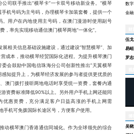
公司联手推出“横琴卡”一卡双号移动新业务。“横琴
数字
翼手机号码为主号码，办理横琴卡加装套餐，提供一个
金融
码。用户在内地使用主号码，在澳门漫游时使用副号
财
费，率先实现移动通信澳门横琴两地“一体化”。
伍戈
展相关信息基础设施建设，通过建设“智慧横琴”、加
易峘
运营成本，推动横琴经贸国际化进程。为提升横琴澳门
罗志
管委会鼓励中国电信珠海分公司创新性推出”天翼横琴
视
用感知提升上，为横琴经济发展的参与者提供更优质的
琴、澳门拨打接听两地电话时享受统一资费，套餐内通
际漫游资费标准降低90%以上。另外用户手机上网还能同
内优惠资费，充分满足客户日益高涨的手机上网需
内地手机可免拨国际长途区号，方便客户使用。
博
吴晓
动横琴澳门香港通信同城化。作为全球领先的综合