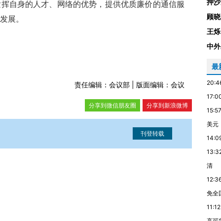
押沙
发挥自身的人才、网络的优势，提供优质廉价的通信服
顾晓
发展。
王烁
中外
最
20:4
责任编辑：会议部 | 版面编辑：会议
17:0
分享到微信朋友圈
分享到新浪微博
15:5
美元
14:0
13:3
信息。经确认即可刊登转载。
清
12:3
免全
11:12
高可