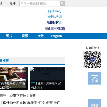
录
注册
行情中心
会议/培训
图片
视频
指数
English
辑推荐
订阅
“高考最牛钉子户”备
【音频】洱海治污 如
电邮
21次高考
何发力？
周刊
|
经济下行压力显现
|
库什纳公司道歉 称无意打"女婿牌"推广