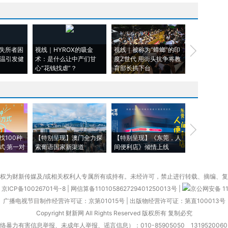
失所者困
视线｜HYROX的吸金
视线｜被称为“蟑螂”的印
视线｜“入侵
高温引发健
术：是什么让中产们甘
度Z世代 用街头抗争将教
机”？难民潮
心“花钱找虐”？
育部长拱下台
飞地休达
【推广】走
找100种
【特别呈现】澳门全力探
【特别呈现】《东莞，人
会，让数智科
式·第一对
索葡语国家新渠道
间便利店》倾情上线
业
权为财新传媒及/或相关权利人专属所有或持有。未经许可，禁止进行转载、摘编、
京ICP备10026701号-8
|
网信算备110105862729401250013号
|
京公网安备 11
广播电视节目制作经营许可证：京第01015号
|
出版物经营许可证：第直100013号
Copyright 财新网 All Rights Reserved 版权所有 复制必究
害信息举报、未成年人举报、谣言信息）：010-85905050 13195200605 举报邮