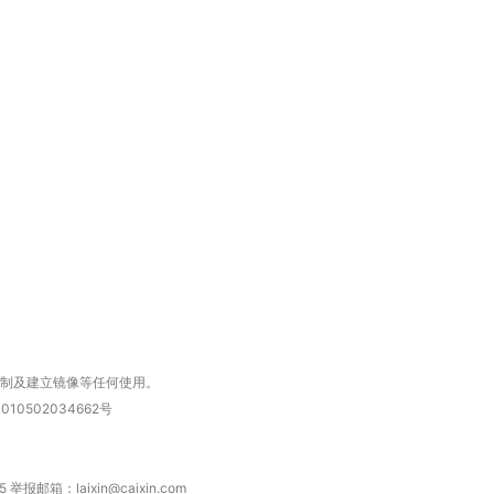
”还是“人道危
湖北宜昌局部短时降雨
哈尔滨遭遇短时极端强降
撕裂西班牙
128毫米 紧急转移近
雨 3小时累计雨量超80毫
秘鲁纳斯
4000人
米
13人遇难
进第四届链博
【商旅对话】华住集团
技“链”接产
【特别呈现】寻找100种
CFO：不靠规模取胜，华
【特别呈
有意思的生活方式·第三对
住三大增长引擎是什么？
有意思的
复制及建立镜像等任何使用。
010502034662号
箱：laixin@caixin.com