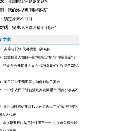
龙
：
金庸的江湖是越来越坏
阳
：
我的洛杉矶“湖街客栈”
：
锁定原来不可能
对话
：
完成垃圾管理这个“闭环”
新文章
6
离岸信托90天补税窗口期疑问
0
普渡机器人如何平衡“脚踏实地”与“仰望星空”？
7
特朗普召开矿业圆桌会 拟向关键矿产投资超20亿
9
美日联合干预汇率，为何影响了黄金
2
“90后”农民工讨薪涉刑案发回重审 因部分事实不
6
贵州山脚树矿难致16人死亡近三年 矿长涉罪被罢
国人大代表
非京籍五环内购房社保降至一年 北京市公积金最
贷340万元