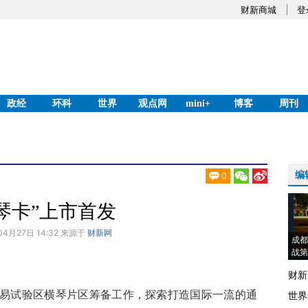
财新商城
登
政经
环科
世界
观点网
mini+
博客
周刊
编
0
琴卡”上市首发
04月27日 14:32 来源于
财新网
成都
战第
财新
试验区横琴片区筹备工作，探索打造国际一流的通
世界