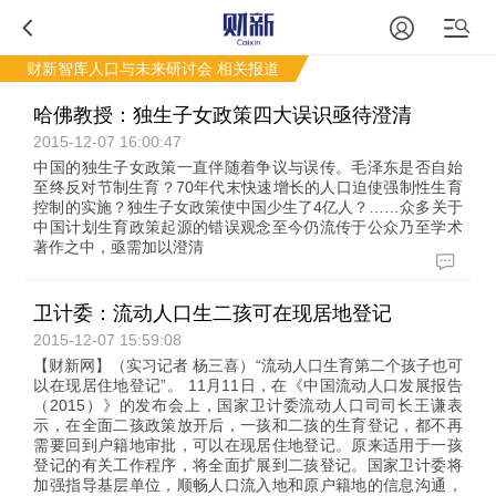
财新智库人口与未来研讨会
相关报道
哈佛教授：独生子女政策四大误识亟待澄清
2015-12-07 16:00:47
中国的独生子女政策一直伴随着争议与误传。毛泽东是否自始
至终反对节制生育？70年代末快速增长的人口迫使强制性生育
控制的实施？独生子女政策使中国少生了4亿人？……众多关于
中国计划生育政策起源的错误观念至今仍流传于公众乃至学术
著作之中，亟需加以澄清
卫计委：流动人口生二孩可在现居地登记
2015-12-07 15:59:08
【财新网】（实习记者 杨三喜）“流动人口生育第二个孩子也可
以在现居住地登记”。 11月11日，在《中国流动人口发展报告
（2015）》的发布会上，国家卫计委流动人口司司长王谦表
示，在全面二孩政策放开后，一孩和二孩的生育登记，都不再
需要回到户籍地审批，可以在现居住地登记。原来适用于一孩
登记的有关工作程序，将全面扩展到二孩登记。国家卫计委将
加强指导基层单位，顺畅人口流入地和原户籍地的信息沟通，