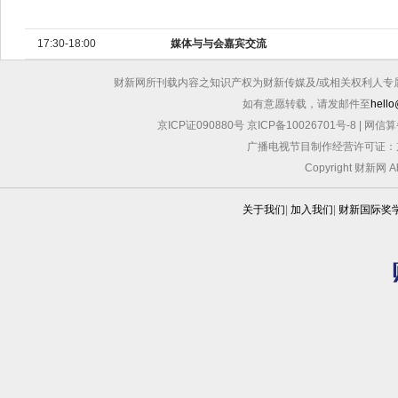
17:30-18:00
媒体与与会嘉宾交流
财新网所刊载内容之知识产权为财新传媒及/或相关权利人专
如有意愿转载，请发邮件至
hello
京ICP证090880号
京ICP备10026701号-8
|
网信算备
广播电视节目制作经营许可证：京
Copyright 财新网 
关于我们
|
加入我们
|
财新国际奖