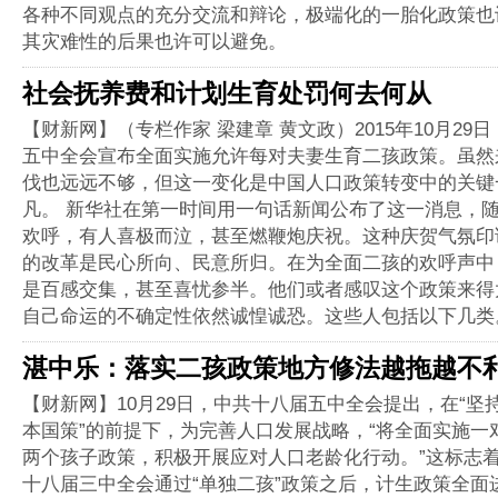
各种不同观点的充分交流和辩论，极端化的一胎化政策也
其灾难性的后果也许可以避免。
社会抚养费和计划生育处罚何去何从
【财新网】（专栏作家 梁建章 黄文政）2015年10月29
五中全会宣布全面实施允许每对夫妻生育二孩政策。虽然
伐也远远不够，但这一变化是中国人口政策转变中的关键
凡。 新华社在第一时间用一句话新闻公布了这一消息，
欢呼，有人喜极而泣，甚至燃鞭炮庆祝。这种庆贺气氛印
的改革是民心所向、民意所归。在为全面二孩的欢呼声中
是百感交集，甚至喜忧参半。他们或者感叹这个政策来得
自己命运的不确定性依然诚惶诚恐。这些人包括以下几类
湛中乐：落实二孩政策地方修法越拖越不
【财新网】10月29日，中共十八届五中全会提出，在“坚
本国策”的前提下，为完善人口发展战略，“将全面实施一
两个孩子政策，积极开展应对人口老龄化行动。”这标志着继
十八届三中全会通过“单独二孩”政策之后，计生政策全面进