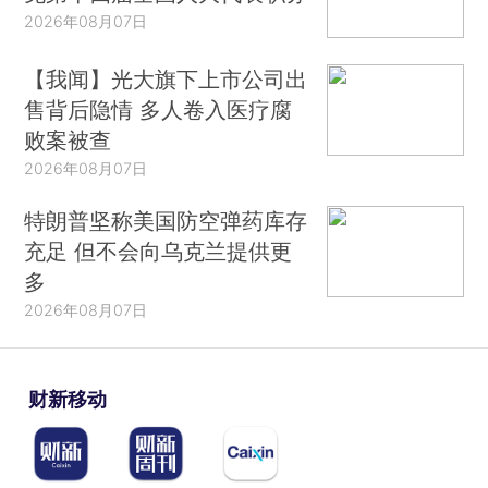
活影响也非常大，现在基本上只要有一部智能手
2026年08月07日
机，大概都在跟金融科技打交道。所以，某种意义
【我闻】光大旗下上市公司出
上现在科幻正在变成科学，科学正在变成技术，技
售背后隐情 多人卷入医疗腐
术正在影响生活。从这个角度来讲，实际上追踪热
败案被查
点深入发掘其中的问题，即便把问题提出来也是非
2026年08月07日
常不容易的。这份报告具有很强的前瞻性，对于实
务的工作者，包括对于研究者都有很强的参考意
特朗普坚称美国防空弹药库存
义。
充足 但不会向乌克兰提供更
多
第三，这份报告整个的逻辑铺盘我个人感觉是非
2026年08月07日
常严密的，尤其是详细梳理了金融科技发展的格局
和历程，历史的进程。尤其对于专业关键的技术细
节做出了非常专业的剖析，并且结合了很多具体的
财新移动
案例，这个是非常不容易的，分析了很多代表性的
企业，和商业模式和产品，以及涉及到的法律问