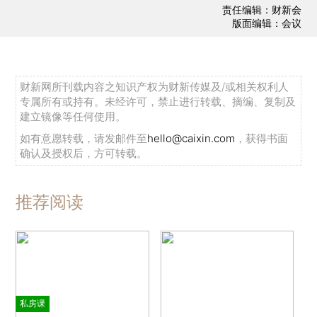
责任编辑：财新会
自身企业的定位和自己对于最一线的经验的了解，
版面编辑：会议
实际上把握整个行业发展的一个脉搏，去深入的研
究这个领域里面涉及到的法律和监管的问题，我觉
得这种匹夫有责的担当意识实际上是非常值得尊敬
财新网所刊载内容之知识产权为财新传媒及/或相关权利人
的。
专属所有或持有。未经许可，禁止进行转载、摘编、复制及
建立镜像等任何使用。
下面我简单的说一下我对于这个报告的基本的一
如有意愿转载，请发邮件至
hello@caixin.com
，获得书面
确认及授权后，方可转载。
些感想。
我觉得这份报告，实际上作为一个比较前沿的报
推荐阅读
告，研究的视野是非常开阔的，刚才也可以看到。
当然，它现在实际上是一个总结，我们也非常期待
详细的报告能够出版。实际上这里面它对于各界提
出的很多热点问题做了详细的梳理和分析，至少对
于我们从事学术的人来说，参考价值是非常大的。
私房课