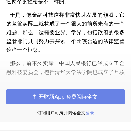
它两个的性格是不一样的。
于是，像金融科技这样非常快速发展的领域，它
的监管实际上就构成了一个很大的前所未有的一个
难题。那么，这需要业界、学界，包括政府的很多
监管部门共同努力去探索一个比较合适的法律监管
这样一个框架。
那么，前不久实际上中国人民银行已经成立了金
融科技委员会，包括清华大学法学院也成立了互联
网法律政策研究中心。央行的委员会提出要加强金
融科技工作的研究规划等这方面的工作。实际上目
打开财新App 免费阅读全文
前国内有关这块的研究很多会集中在金融科技的基
本的技术和商业模式的结合。那么，对于金融科技
订阅用户可展开阅读全文
登录
的风险防范也有很多的探讨。
那么，京东金融作为行业里面的翘楚，能够结合