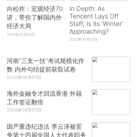
分几点说。第一，资格整料是非常详实的，它不
In Depth: As
向松祚：宏观经济70
仅梳理了整个金融科技领域细分的很多领域，还对
Tencent Lays Off
讲，带你了解国内外
于主要国家的这些产业发展和现状都提出了很多很
Staff, Is Its ‘Winter’
经济大局
Approaching?
有意思的提炼。我尤其觉得它引用了很多一手资
2022年04月06日
2022年04月01日
料，信息量非常大，这为我们后续的学术和政策研
究都提供了非常充实的素材。
河南“三支一扶”考试规模化作
我特别想说的一点是，这个报告是以一个非常形
弊 内外勾结提前获取试卷
象化的方式表现这些东西，因为现代资本社会，大
2026年08月07日
家可能知道马克思曾经有一个著名的论断说“抽象统
治世界”，这块东西非常抽象，比如区块链，需要高
海外金融专才回流香港 外籍
度的想象力和抽象的思维能力，能用比较具像化的
工作签证翻倍
方式把它展现出来也是这份报告很大的特色。
2026年08月07日
其次，这个报告具有研究的价值，并且具有非常
因严重违纪违法 李云泽被罢
强的现实含义。金融科技现在非常热门，对我们生
免第十四届全国人大代表职务