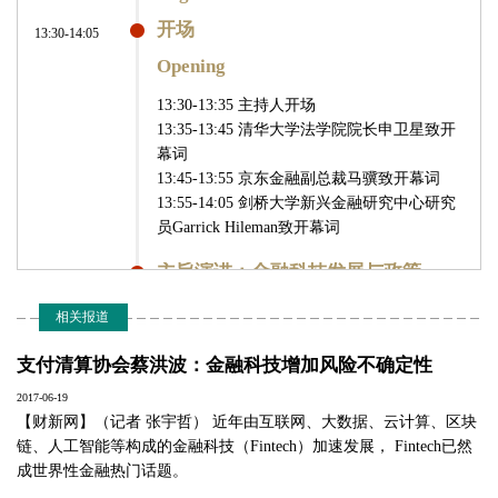
开场
13:30-14:05
Opening
13:30-13:35 主持人开场
13:35-13:45 清华大学法学院院长申卫星致开
幕词
13:45-13:55 京东金融副总裁马骥致开幕词
13:55-14:05 剑桥大学新兴金融研究中心研究
员Garrick Hileman致开幕词
主旨演讲：金融科技发展与政策
14:05-15:25
Keynote Speeches: Developments
相关报道
and policies in Fintech
支付清算协会蔡洪波：金融科技增加风险不确定性
演讲嘉宾
郭 峰 最高人民法院研究室副主任
2017-06-19
杨再平 亚洲金融合作协会秘书长
【财新网】（记者 张宇哲） 近年由互联网、大数据、云计算、区块
蔡洪波 中国支付清算协会副会长兼秘书长
链、人工智能等构成的金融科技（Fintech）加速发展， Fintech已然
石现升 中国互联网协会副秘书长
成世界性金融热门话题。
吕罗文 中国互联网金融协会秘书长助理