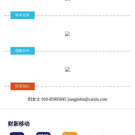
Model Innovation
展开思辩。
主持人
学术支持
“金融科技发展与法律前沿国际论坛”闭幕
蔡凯龙 金融科技专家、财经专栏作家
机构
嘉 宾
2017-06-19
Garrick Hileman 剑桥大学新兴金融研究中心
6月17日，由清华大学法学院主办，京东金融承办的金融科技发展与
研究员
法律前沿国际论坛召开。会上，由清华大学法学院提供学术指导、
车品觉 红杉中国专家合伙人
京东金融研究院组织编写的国内首份金融科技行业发展与法律前沿
战略合作
郑 宇 美国计算机学会杰出科学家
报告——《2017金融科技报告：行业发展与法律前沿》发布。
媒体
圆桌论坛：金融科技法律前沿
16:50-17:50
“金融科技行业发展与法律前沿报告”发布
Roundtable Forum:Legal Frontiers
in Fintech
2017-06-19
联系我们
6月17日，“金融科技发展与法律前沿国际论坛”在北京举行，来自中
主持人
国和英国的监管界和学术界的专家，针对金融科技发展与法律前沿
施天涛 中国证券法学研究会常务副会长、清
刘女士 010-85905045 jiangjieliu@caixin.com
展开思辩。
华大学法学院金融与法律研究中心主任
嘉 宾
彭 冰 北京大学金融法律研究中心副主任
会议实录——金融科技发展与法律前沿国际论坛
财新移动
李爱君 中国政法大学互联网金融法律研究院
2017-06-19
院长
主持人：各位女士们、先生们，各位来宾，大家下午好！欢迎大家