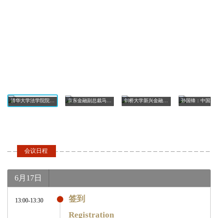
清华大学法学院院长申卫星致开幕词
京东金融副总裁马骥致开幕词
剑桥大学新兴金融研究中心研究员Garrick Hileman致开幕词
会议日程
6月17日
签到
13:00-13:30
Registration