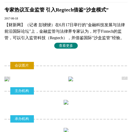
王俪玲 台湾政治大学教授
专家热议互金监管 引入Regtech借鉴“沙盒模式”
姚庆海 中国保险学会会长
2017-06-18
报告发布:《2017金融科技报告:行业
15:25-15:55
【财新网】（记者 彭骎骎）在6月17日举行的“金融科技发展与法律
发展与法律前沿》
前沿国际论坛”上，金融监管与法律界专家认为，对于Fintech的监
Release of Global Fintech Report
管，可以引入监管科技（Regtech），并借鉴国际“沙盒监管”经验。
2017: Industry Development and
查看更多
Legal Frontiers
互金协会：利用监管科技重塑金融安全
15:25-15:45 报告发布
2017-06-19
刘志坚 京东金融总法律顾问
会议图片
【财新网】（记者 张宇哲） 在金融科技革命的背景下，金融生态已
15:45-15:55 报告点评
经正在被重新定义，这一轮科技革命是以移动互联网、大数据、云
刘 晗 清华大学法学院院长助理、副教授
计算、区块链、人工智能等信息通信技术为代表，新技术通过网络
茶歇
连接起来成为互联网金融发展的重要驱动力量。
15:55-16:10
主办机构
Tea Break
“金融科技发展与法律前沿国际论坛”召开
国际对话：金融科技的关键技术与商
16:10-16:50
业模式创新
2017-06-19
承办机构
6月17日，“金融科技发展与法律前沿国际论坛”在北京举行，来自中
International Dialogue: Key
国和英国的监管界和学术界的专家，针对金融科技发展与法律前沿
Technologies of Fintech and Business