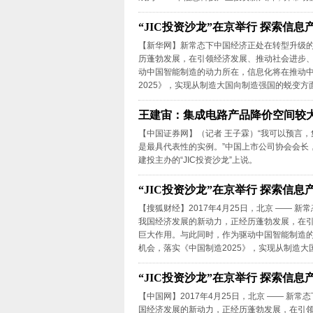
“JIC投资沙龙”在京举行 探索信息
【新华网】新常态下中国经济正处在转型升级
历蓬勃发展，在引领经济发展、推动社会进步
动中国智能制造的动力所在，信息化将在推动
2025》，实现从制造大国向制造强国的蜕变方
王建宙：集成电路产品降价空间较
【中国证券网】（记者 王子霖）“我可以预言
是最具代表性的实例。”中国上市公司协会会长
建投主办的“JIC投资沙龙”上说。
“JIC投资沙龙”在京举行 探索信息
【搜狐财经】2017年4月25日，北京 ——
我国经济发展的新动力，正经历蓬勃发展，在
巨大作用。与此同时，作为驱动中国智能制造
机会，落实《中国制造2025》，实现从制造
“JIC投资沙龙”在京举行 探索信息
【中国网】2017年4月25日，北京 —— 
国经济发展的新动力，正经历蓬勃发展，在引