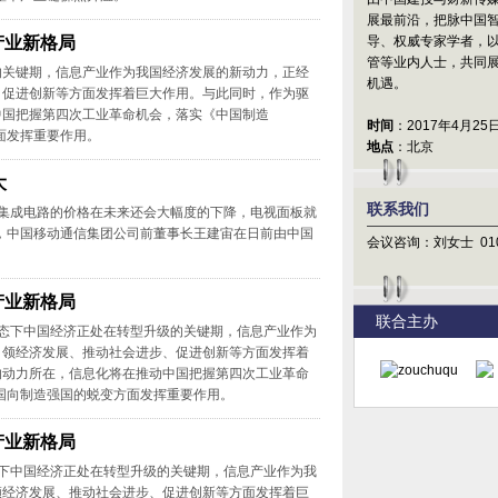
展最前沿，把脉中国
产业新格局
导、权威专家学者，
管等业内人士，共同
的关键期，信息产业作为我国经济发展的新动力，正经
机遇。
、促进创新等方面发挥着巨大作用。与此同时，作为驱
中国把握第四次工业革命机会，落实《中国制造
时间
：2017年4月25
面发挥重要作用。
地点
：北京
大
联系我们
，集成电路的价格在未来还会大幅度的下降，电视面板就
，中国移动通信集团公司前董事长王建宙在日前由中国
会议咨询：刘女士 010-859
产业新格局
联合主办
 新常态下中国经济正处在转型升级的关键期，信息产业作为
引领经济发展、推动社会进步、促进创新等方面发挥着
的动力所在，信息化将在推动中国把握第四次工业革命
大国向制造强国的蜕变方面发挥重要作用。
产业新格局
新常态下中国经济正处在转型升级的关键期，信息产业作为我
领经济发展、推动社会进步、促进创新等方面发挥着巨