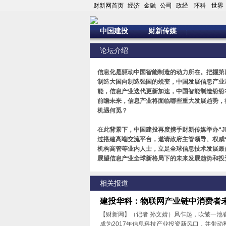
财新网首页
经济
金融
公司
政经
环科
世界
中国建投
财新传媒
论坛介绍
信息化是驱动中国智能制造的动力所在。把握第四
制造大国向制造强国的蜕变，中国发展信息产业
能，信息产业迭代更新加速，中国智能制造纷纷
前瞻未来，信息产业将面临哪些重大发展趋势，
机遇何觅？
在此背景下，中国建投再度携手财新传媒举办“J
过搭建高端交流平台，邀请政府主管领导、权威
机构高管等业内人士，立足全球信息技术发展最
展望信息产业全球新格局下的未来发展趋势和投
相关报道
建投华科：物联网产业链中消费者
【财新网】（记者 孙文婧）风乍起，吹皱一池
成为2017年信息科技产业投资新风口，并带