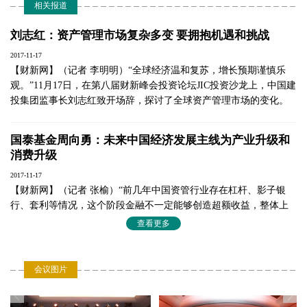
相关报道
圆桌讨论一：监管变革下的资管创新
09:35-10:55
与转型
刘志红：资产管理市场复杂多变 要拥抱机遇和挑战
统一监管格局下，中国资管行业的挑战及发
2017-11-17
展前景如何？如何实现功能性监管和机构监
管相结合，化解金融风险？资管有何创新突
【财新网】（记者 李明明）“全球经济温和复苏，增长预期谨慎乐
破机会？
观。”11月17日，在第八届财新峰会投资论坛JIC投资沙龙上，中国建
投集团监事长刘志红致开场辞，探讨了全球资产管理市场的变化。
发言嘉宾：
钟蓉萨，中国证券投资基金业协会党委委
员、副会长
国泰基金周向勇：未来中国经济发展主线为产业升级和
Michael TAYLOR，穆迪董事总经理、亚太区
消费升级
首席信用总监
何海峰，中国社科院金融政策研究中心主任
2017-11-17
周向勇，国泰基金管理有限公司总经理
【财新网】（记者 张榆）“前几年中国资管行业存在杠杆、影子银
志 鹏，清控资产管理集团专务副总裁，中
国母基金联盟执行秘书长
行、套利等情况，这个阶段金融不一定能够创造超额收益，整体上
主持人：
加大了整个金融经济运行的成本，只产生局部价值。”在11月17日举
查看更多
高尔基，财新传媒副总裁、财新智库执行总
行的第八届财新峰会上，国泰基金总经理周向勇表示。
裁
圆桌讨论二：2018多元资产配置与不
10:55-12:10
会议图片
戴乐贤：技术是全球资管业的主要挑战
确定性应对
2017-11-17
不确定性下的多元资产配置策略有何趋势？