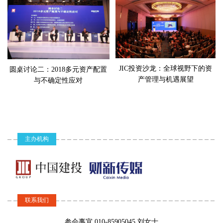
【财新网】（记者 彭骎骎）技术发展日新月异，深刻影响了各行各
大类资产配置的主题为何，是追求收益避险
业的发展，金融业也不例外。穆迪投资者服务公司董事总经理、亚
保值？主动投资与被动投资，抑或smart beta
谁的胜算更大？资产证券化作为大资管发展
太区首席信用总监戴乐贤（Micheal Taylor）表示，监管与创新是每
的重要工具，信托业如何锐意发展？刚性兑
个行业都会面临的两大问题。而对于全球资产管理行业而言，技术
付如何化解？
创新是他们目前面临的主要挑战。
发言嘉宾：
周 元，中国投资有限责任公司原首席策略
管
JIC投资沙龙：全球视野下的资
圆桌讨论二：2018多元资产配置
【峰会综述】全球资产配置风向标：科技、消费和保险
官
产管理与机遇展望
与不确定性应对
金 李，北京大学光华管理学院副院长、金
2017-11-17
融系教授
【财新网】（记者 武晓蒙）资产管理一直是金融业非常关注的业务
钱于军，瑞银中国战略委员会主席、瑞银集
领域，当前的资管行业有什么新变化？未来的配置方向如何？第八
团亚太执行委员会成员
叶 翔，汇信资本有限公司董事总经理，原
届财新峰会上，来自资管行业的专家学者的观点或许可以给投资者
香港证监会中国事务总监
带来启发。
主办机构
谭 硕，中建投信托副总经理
主持人：
钟正生，财新智库莫尼塔研究董事长、首席
【峰会综述】如何进行2018年资产配置？怎样应对不确
经济学家
定性？
2017-11-17
【财新网】（记者 曹文姣）不确定性下的多元资产配置策略有何趋
联系我们
势？大类资产配置的主题是什么，追求收益or避险保值？主动投资、
被动投资和smart beta，谁的胜算更大？信托业如何锐意发展？刚性
参会事宜 010-85905045 刘女士