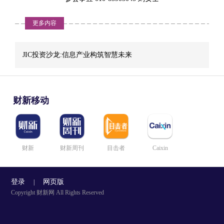
兑付如何化解？
更多内容
【峰会·观点】高西庆：反潮流投资知易行难
2017-11-17
JIC投资沙龙:信息产业构筑智慧未来
在第八届财新峰会“JIC投资沙龙：全球视野下的资产管理与机遇展
望”论坛上，清华大学法学院郑裕彤讲席教授高西庆以巴菲特和达里
奥两位著名投资人的投资经验为例，表示反潮流投资总是道理简
单，但少有人能做到。人们更多是在“贪婪恐惧之间两面摇摆”。
财新移动
【峰会·观点】钟蓉萨：养老金能够成为资本市场的压舱
石
财新
财新周刊
目击者
Caixin
2017-11-17
在第八届财新峰会“JIC投资沙龙：全球视野下的资产管理与机遇展
望”论坛上，中国证券投资基金业协会党委委员、副会长钟蓉萨表
登录
网页版
|
示，养老金的合理入市能够改变资本市场投资结构，以及基金公司
Copyright 财新网 All Rights Reserved
的投资行为，进而推动资本市场结构的健康发展。
【峰会·观点】周元：资产管理人通过股票打败指数的机