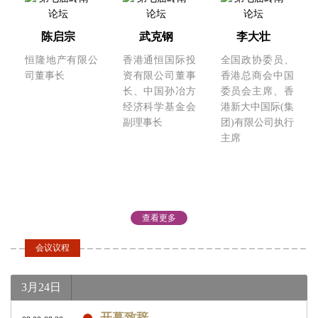
陈启宗
武克钢
李大壮
恒隆地产有限公
香港通恒国际投
全国政协委员、
司董事长
资有限公司董事
香港总商会中国
长、中国孙冶方
委员会主席、香
经济科学基金会
港新大中国际(集
副理事长
团)有限公司执行
主席
查看更多
会议议程
刘自鸿
唐 宁
张建琦
柔宇科技董事长
宜信公司创始
广东省政府参
3月24日
兼CEO
人、CEO
事、广东省政协
常委、中山大学
开幕致辞