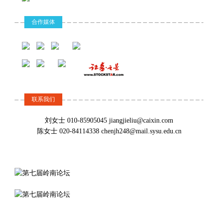
学）学院名誉院长、中国银行业监督管理委
秀博士学位论文
员会原主席
学者：地方“人才争夺战”不能只靠金钱
获得者、国家社
合作媒体
科基金重大项目
闭幕致辞
2018-03-24
17:15-17:30
首席专家
刘文彬认为，要让人才真正留住，优良的公共配套必不可少，子女
陆 军，中山大学岭南（大学）学院执行院
教育、医疗配套服务、住房问题最受关注。
长、金融学教授
刘明康
陆 军
陈利浩：企业要联合起来不被平台欺负
岭南论坛主席、
中山大学岭南
2018-03-24
中山大学岭南
（大学）学院执
联系我们
陈利浩还建议，“企业要生产出让平台不敢欺负你的产品”，制造业企
王世军
（大学）学院名
行院长、金融学
业还要联合起来应对平台，政府也应注意不能坐视平台一家独大。
誉院长、中国银
教授
刘女士 010-85905045 jiangjieliu@caixin.com
广东广播电视台
行业监督管理委
陈女士 020-84114338 chenjh248@mail.sysu.edu.cn
广东卫视副总监
员会原主席
广汽副总：主要靠自己生产满足新能源积分考核要求
2018-03-24
到2020年，广汽集团计划提供超过20款新能源车型，可以完成新能
源汽车积分考核。
广汽集团以“三个变革”推动高质量发展，向世界一流企
业进军