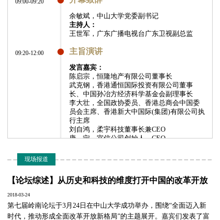
09:00-09:20
岭南（大学）学
院战略与竞争力
余敏斌，中山大学党委副书记
研究中心主任、
主持人：
王世军，广东广播电视台广东卫视副总监
战略学教授
主旨演讲
09:20-12:00
发言嘉宾：
陈启宗，恒隆地产有限公司董事长
武克钢，香港通恒国际投资有限公司董事
长、中国孙冶方经济科学基金会副理事长
刘文彬
陈利浩
李 少
李大壮，全国政协委员、香港总商会中国委
员会主席、香港新大中国际(集团)有限公司执
广东省产业发展
广东省新的社会
广州汽车集团股
行主席
研究院秘书长
阶层人士联合会
份有限公司党委
刘自鸿，柔宇科技董事长兼CEO
唐 宁，宜信公司创始人、CEO
监事长，广东省
委员、副总经理
主持人：
政协研究咨询委
张建琦，广东省政府参事、广东省政协常
现场报道
员会委员，远光
委、中山大学岭南（大学）学院战略与竞争
软件股份有限公
力研究中心主任、战略学教授
【论坛综述】从历史和科技的维度打开中国的改革开放
司董事长
午餐
12:00-13:30
2018-03-24
第七届岭南论坛于3月24日在中山大学成功举办，围绕“全面迈入新
圆桌论坛一：中国制造的当下与远方
时代，推动形成全面改革开放新格局”的主题展开。嘉宾们发表了富
13:30-15:10