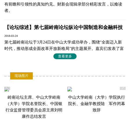
有前瞻和引领性的真知灼见。财新会现辑录部分精彩发言，以飨读
科技革命、产业变革与中国经济转型升级形
者。
成历史性交汇，国际产业分工格局重塑。迎
黄 勇
孙志强
张 斌
接智能制造竞争的当下，中国智能制造有哪
些解决方案？在哪些领域能够“弯道超车”，
【论坛综述】第七届岭南论坛纵论中国制造和金融科技
广州万力集团有
广州瑞松智能科
中山大学岭南
形成国际竞争优势？粤港澳大湾区如何集合
金融、科技研发和制造优势携手打造中国智
限公司党委副书
技股份有限公司
（大学）学院副
2018-03-24
能制造产业高地？
记、副董事长、
董事长兼总裁
院长、管理学教
第七届岭南论坛于3月24日在中山大学成功举办，围绕“全面迈入新
总经理
授
时代，推动形成全面改革开放新格局”的主题展开。嘉宾们发表了富
发言嘉宾：
刘文彬，广东省产业发展研究院秘书长
有前瞻和引领性的真知灼见。财新会现辑录部分精彩发言，以飨读
查看更多
陈利浩，广东省新的社会阶层人士联合会监
者。
事长，广东省政协研究咨询委员会委员，远
光软件股份有限公司董事长
李 少，广州汽车集团股份有限公司党委委
现场图片
恒隆地产陈启宗：房企最发财的年代已经过去
员、副总经理
黄 勇，广州万力集团有限公司党委副书
2018-03-24
记、副董事长、总经理
恒隆地产董事长陈启宗提醒购房者：在最好的城市最好的地点买最
孙志强，广州瑞松智能科技股份有限公司董
不
岭南论坛主席、中山大学岭南
中山大学岭南（大学）学院执行
贵的房子，保值绝对没有问题。
事长兼总裁
（大学）学院名誉院长、中国银
院长、金融学教授陆 军作闭幕
何晓军
李云泽
主持人：
行业监督管理委员会原主席刘明
致辞
张 斌，中山大学岭南（大学）学院副院
深圳市人民政府
中国工商银行副
武克钢：房价太高不属于改革开放成果
康作总结发言
长、管理学教授
金融发展服务办
行长
2018-03-24
任汇川
圆桌论坛二：金融科技的变与不变
公室党组书记、
15:10-16:50