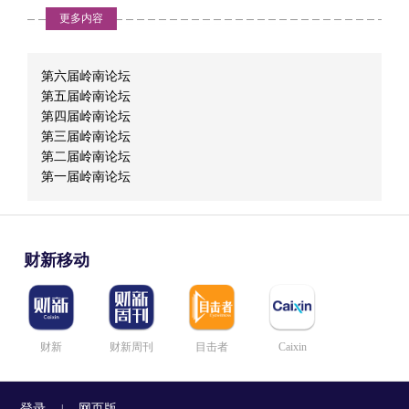
更多内容
2018-03-24
李少结合广汽集团的情况，为记者解读广汽集团在新时代的背景
下，作为实体经济的代表，如何实现高质量发展。
第六届岭南论坛
第五届岭南论坛
黄勇：轮胎龙头企业海外建厂应对贸易摩擦
第四届岭南论坛
第三届岭南论坛
2018-03-24
第二届岭南论坛
2017年，泰国已成为仅次于中国的美国第二大轮胎进口国。美国给
第一届岭南论坛
出的泰国主要轮胎生产商中，包括中国的玲珑轮胎、森麒麟和中策
橡胶位于泰国的工厂。
瑞松科技孙志强：不赞同“机器人换人”说法
财新移动
2018-03-24
不少工厂都避免对外使用“机器换人”说法，怕引起产业工人恐慌。企
业方面解释，在应用工业机器人过程中，企业会对工人进行再培
训。
财新
财新周刊
目击者
Caixin
深圳金融办：银行账户“小进大出”是非法集资典型特点
登录
网页版