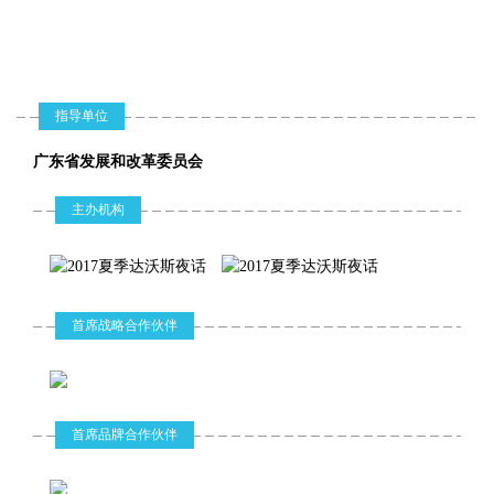
武克钢早年创办了云南红酒业集团有限公司，他说，“我长期搞实
主任
中国平安保险
FinTech，未来已来。科技正在全链条赋能传
业，我一个大型农业企业一年收入，可能还不如我卖掉一套房赚得
统金融，重构金融格局。在稳金融和严监管
（集团）股份有
多”
的背景下，金融科技给金融行业带来了哪些
限公司集团总经
变化？不变的又是什么？随着智能社会打
理
造，金融科技未来的发展趋势是什么？
【会议实录】宜信唐宁：金融科技支持实体经济发展
指导单位
发言嘉宾：
2018-03-26
广东省发展和改革委员会
何晓军，深圳市人民政府金融发展服务办公
在上午的主旨演讲环节中，宜信公司创始人、CEO唐宁就“金融科技
室党组书记、主任
支持实体经济发展”主题做了精彩发言。
李云泽，中国工商银行副行长
主办机构
任汇川，中国平安保险（集团）股份有限公
司集团总经理
唐宁：区块链仍在寻找解决实体经济痛点的场景
柳 博，大数金融创始人兼CEO
郑 彬，安永金融服务部科技和创新联席总
2018-03-24
监
唐宁认为，区块链作为一种新理念和新技术，值得关注和尝试，但
柳 博
郑 彬
杨子晖
主持人：
首席战略合作伙伴
其发展仍然处于非常早期阶段。
杨子晖，中山大学岭南（大学）学院金融系
大数金融创始人
安永金融服务部
中山大学岭南
主任、第三批国家“万人计划”青年拔尖人
兼CEO
科技和创新联席
（大学）学院金
才、全国百篇优秀博士学位论文获得者、国
刘文彬：缺乏核心技术制约珠三角制造业
家社科基金重大项目首席专家
总监
融系主任、第三
批国家“万人计
首席品牌合作伙伴
2018-03-24
总结发言
16:50-17:15
划”青年拔尖人
目前珠三角的关键技术、核心零部件，仍有九成以上需要进口。
才、全国百篇优
刘明康，岭南论坛主席、中山大学岭南（大