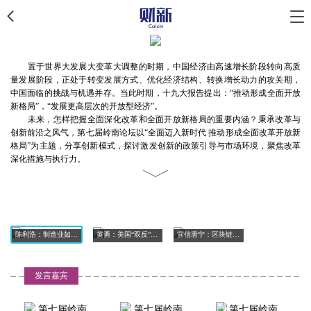
置于世界大发展大变革大调整的时期，中国经济由高速增长阶段转向高质
量发展阶段，正处于转变发展方式、优化经济结构、转换增长动力的攻关期，
中国面临的挑战与机遇并存。当此时期，十九大报告提出：“推动形成全面开放
新格局”，“发展更高层次的开放型经济”。
未来，怎样把握全面深化改革和全面开放新格局的重要内涵？秉承改革与
创新前沿之风气，第七届岭南论坛以“全面迈入新时代 推动形成全面改革开放新
格局”为主题，分享创新模式，探讨激发创新的政策引导与市场环境，聚焦改革
深化措施与执行力。
陈利浩：制造业如何应对来自平台的挑战
黄勇：美国“双反”并未减少其轮胎进口量
宜信唐宁：区块链使用场景尚属前期 ICO炒作成分明显
发言嘉宾