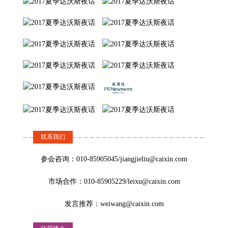
长，北大数字金融
并引发出更多思考。6月22日，在名为“重启全球信心”的财新夏季峰
研究中心主任
会上，多位与会嘉宾在全球抗疫的背景下讨论了人民币国际化问
题。
王建宙：5G投资应鼓励社会资本进入
2020-06-22
【财新网】（记者 何书静）“从4G的经验来说，正是由于投融资者
和企业家参与，4G移动互联网才有了大的发展，现在社会资本最有
机会的是投入到5G的应用开发中”，全球移动通信协会高级顾问、中
王建宙
张 璐
国移动原董事长兼总裁王建宙在6月22日举行的2020财新夏季峰会上
孙 洁
表示。
联系我们
全球移动通信系统
Fusion Fund创始及
协会高级顾问、中
管理合伙人
黄奇帆：新基建有助于推动中国引领第四次工业革命
携程集团CEO
参会咨询：010-85905045/jiangjieliu@caixin.com
国移动原董事长兼
2020-06-22
总裁
市场合作：010-85905229/leixu@caixin.com
【财新网】（记者 何书静）“加快新基建建设，特别是加快布局一批
大科学装置和大试验平台为代表的创新基础设施，同时辅以科技创
发言推荐：weiwang@caixin.com
新体制改革的深化，将有助于打造基础研究、区域创新、开放创新
和前沿创新深度融合的协同创新体系，有助于中国参与甚至是引领
第四次工业革命。”中国国际经济交流中心副理事长，十二届全国人