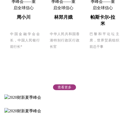
周小川
林郑月娥
帕斯卡尔•拉
米
中国金融学会会
中华人民共和国香
巴黎和平论坛主
长，中国人民银行
港特别行政区行政
席，世界贸易组织
前行长*
长官
前总干事
查看更多
陈德铭
黄奇帆
陈茂波