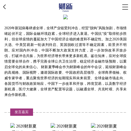
2020年新冠病毒肆虐全球，全球产业链受到冲击，经贸“脱钩”风险加剧，市场情
绪起伏不定，国际金融环境趋紧，全球经济进入衰退。中国抗“疫”取得初步胜
利，但全球疫情的蔓延加大了中国经济企稳的难度和不确定性。加之2020美国
大选、中美贸易新一轮谈判待启、英国脱欧过渡等不确定因素，前景并不明
朗。应对国内外冲击，中国不断加大政策支持力度，进一步加快改革开放步
伐，打破冲击共振，为世界经济增长带来更多新机遇。鉴往知来，应对全球疫
情需要全球合作，携手完善全球公共卫生治理，稳定经济金融市场预期，以重
启全球化的未来信心。 财新夏季峰会作为财新峰会的年中会议，延续财新峰会
的高规格、国际视野，邀请国际政要、中国政府高层领导、全球商界领袖、权
威专家学者，重点聚焦世界经济的短期现实和未来前景、全球金融市场走向、
各国货币与财政政策响应，中国下一步改革和开放，跨境贸易，以及数字经济
新机遇，医疗大健康，全球资产配置等议题，以融通全球、共克时艰、共享未
来合作新机遇。
发言嘉宾