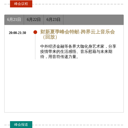
中国商务部原部
中国国际经济交流
香港特别行政区政
峰会议程
长，中国外商投资
中心副理事长，十
府财政司司长
企业协会会长，清
二届全国人大财政
6月21日
6月22日
6月23日
华大学教授
经济委员会副主任
委员
财新夏季峰会特献-跨界云上音乐会
20:00-21:30
（回放）
中外经济金融等各界大咖化身艺术家，分享
疫情带来的生活感悟、音乐慰藉与未来期
待，用音符传递力量。
孟文能
方星海
陈四清
新加坡金融管理局
中国证券监督管理
中国工商银行董事
行长
委员会副主席
长
峰会报道