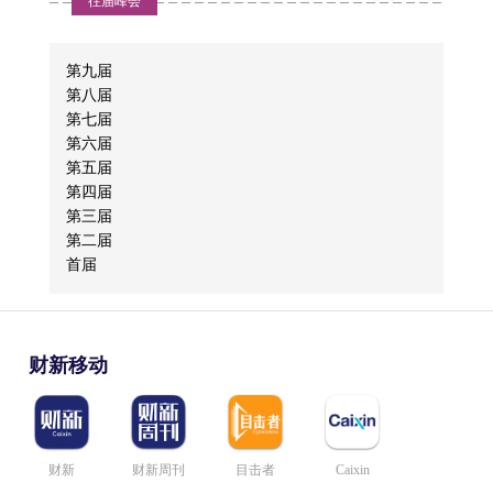
往届峰会
大财政经济委员会副主任委员黄奇帆表示。
第九届
张文宏：追求绝对清零不现实 莫因少数病例关闭整体经
第八届
济
第七届
第六届
2020-06-22
盛瑞生
吴明辉
凌 克
【财新网】（记者 张帆）疫情反复之下，如何精准防控？在6月22日
第五届
举行的2020财新夏季峰会上，上海新冠肺炎医疗救治专家组组长、
第四届
复旦大学附属华山医院感染科主任张文宏称，在全球疫情大背景
第三届
中国平安董事会秘
明略科技创始人兼
金地集团董事长
下，追求绝对清零是不现实的，中国在相当长的时间内会采取接近
第二届
书兼品牌总监
首席执行官
零病例的策略。他认为，北京近期暴发的小规模疫情，以及6月21日
首届
9例新增确诊病例的数字，是对我们非常好的信心和鼓舞。
巴曙松：建立适应新基建的融资体系
财新移动
2020-06-22
【财新网】（记者 何书静）新基建建设加速，香港交易所董事总经
理、首席中国经济学家巴曙松呼吁基于新基建开放化、新经济的特
性构建相应的融资体系。6月22日，巴曙松在2020年财新夏季峰会上
财新
财新周刊
目击者
Caixin
表示，应对新基建分类，提供针对性的融资方案。