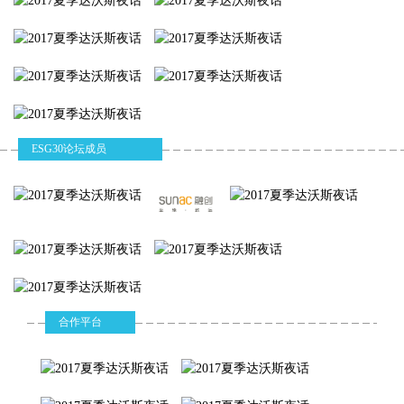
理工具这一问题或将解决。证监会副主席方星海在6月22日财新夏季
复旦大学附属华山
北京大学国家发展
峰会论坛上表示，中国证监会和香港证监会在两年前就已经签署了
医院感染科主任
研究院BiMBA商学
香港交易所首席经
跨境金融衍生品监管的MOU（合作谅解备忘录），有了这个基础
院院长
济学家
后，香港推出基于A股的衍生品时机是成熟的，也是可以在结合当前
支持香港国际金融中心建设这个大框架下予以很好解决的一个问
题。
ESG30论坛成员
新加坡金管局行长：疫情后“志趣相投”国家须主动合作
2020-06-22
【财新网】（驻香港记者 尉奕阳）新加坡金融管理局行长孟文能
称，为抵御新冠肺炎疫情等造成的经济冲击，各国更应该保持贸易
畅通，建立更加全球化的供应链，而非封锁供应链和切断贸易。
黄益平
朱 宁
崔 屹
财新夏季峰会热议人民币国际化 抗疫背景下怎么推？
合作平台
2020-06-22
北京大学国家发展
上海高级金融学院
斯坦福大学材料科
【财新网】（记者 刘彩萍）新冠肺炎疫情爆发后，全球经济都先后
研究院金光经济学
副院长
学与工程系终身教
经历了停摆、刺激、重启一系列的过程。各国经济政策的调整和金
讲席教授、副院
授
融市场的波动，将很多过去已经提出的问题纳入到新的框架之中，