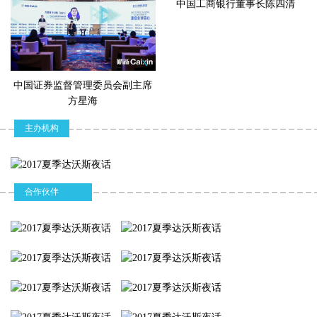
能
中国工商银行董事长陈四清
2020-06-22
【财新网】（驻香港记者 刘雁菲）新冠病毒疫情为全球经济带来前
所未见的冲击，与此同时，中美之间的紧张关系也对全球经济发展
胡家夫
俞建拖
吕德耀
构成极大的不确定性。香港财政司司长陈茂波在出席2020财新夏季
峰会时指出，倘若中美的冲突升温，势将拖累全球经济气氛和金融
市场的形势，令全球经济复苏的道路更艰难。
中国证券监督管理委员会副主席
中国证券投资基金
中国发展研究基金
新加坡驻华大使
方星海
业协会党委副书
会副秘书长
陈四清：美欧国家将长期维持低利率 可能向全球输出通
记、副会长
主办机构
胀
2020-06-22
【财新网】（记者 武晓蒙）“由于‘美联储看跌期权’的存在，预计在
新一轮科技突破前，美欧国家将长期维持低利率水平。较低的资金
合作伙伴
价格推升了本已高企的债务水平，促使货币贬值，加剧流动性陷阱
和贫富差距问题，并可能向全球输出通胀。”工商银行董事长陈四清
在“2020财新夏季峰会”上表示。
方星海：香港推出A股衍生品时机成熟
张文宏
陈春花
2020-06-22
巴曙松
【财新网】（记者 刘彩萍）对外资来说A股市场缺乏有效的风险管