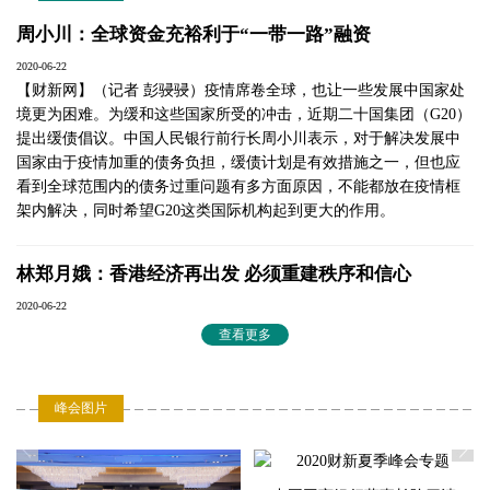
周小川：全球资金充裕利于“一带一路”融资
2020-06-22
【财新网】（记者 彭骎骎）疫情席卷全球，也让一些发展中国家处
境更为困难。为缓和这些国家所受的冲击，近期二十国集团（G20）
提出缓债倡议。中国人民银行前行长周小川表示，对于解决发展中
国家由于疫情加重的债务负担，缓债计划是有效措施之一，但也应
塞斯•伯克利
看到全球范围内的债务过重问题有多方面原因，不能都放在疫情框
马克•苏斯曼
周诚君
架内解决，同时希望G20这类国际机构起到更大的作用。
疫苗联盟（Gavi）
比尔及梅琳达•盖茨
中国人民银行金融
首席执行官
林郑月娥：香港经济再出发 必须重建秩序和信心
基金会CEO
研究所所长
2020-06-22
【财新网】（驻香港记者 文思敏）香港特别行政区行政长官林郑月
查看更多
娥6月22日在2020财新夏季峰会致辞时表示，只要坚持和完善“一国
两制”的制度体系，严厉打击危害国家安全的违法分子，止暴制乱，
用好自己的优势，香港不但可以恢复元气，还可以更上一层楼。
峰会图片
陈茂波：若中美冲突升温 全球复苏之路更艰难