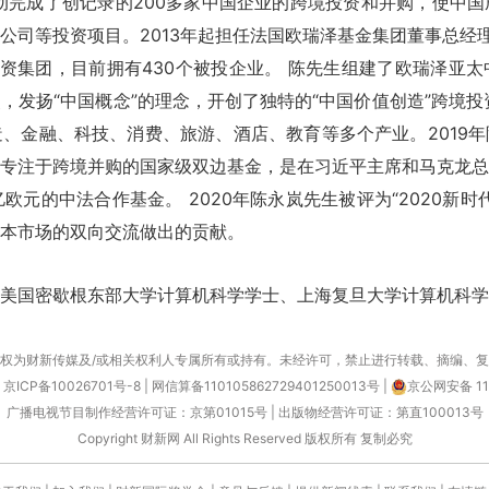
动完成了创记录的200多家中国企业的跨境投资和并购，使中
公司等投资项目。2013年起担任法国欧瑞泽基金集团董事总经理
投资集团，目前拥有430个被投企业。 陈先生组建了欧瑞泽亚
，发扬“中国概念”的理念，开创了独特的“中国价值创造”跨境投
、金融、科技、消费、旅游、酒店、教育等多个产业。2019
专注于跨境并购的国家级双边基金，是在习近平主席和马克龙总
欧元的中法合作基金。 2020年陈永岚先生被评为“2020新
本市场的双向交流做出的贡献。
美国密歇根东部大学计算机科学学士、上海复旦大学计算机科学
权为财新传媒及/或相关权利人专属所有或持有。未经许可，禁止进行转载、摘编、
京ICP备10026701号-8
|
网信算备110105862729401250013号
|
京公网安备 11
广播电视节目制作经营许可证：京第01015号
|
出版物经营许可证：第直100013号
Copyright 财新网 All Rights Reserved 版权所有 复制必究