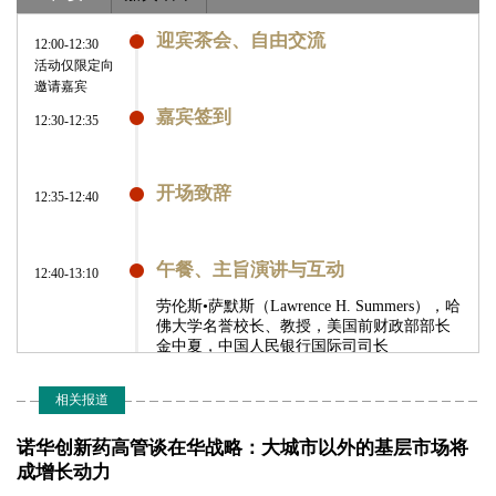
迎宾茶会、自由交流
12:00-12:30
活动仅限定向
邀请嘉宾
嘉宾签到
12:30-12:35
开场致辞
12:35-12:40
午餐、主旨演讲与互动
12:40-13:10
劳伦斯•萨默斯（Lawrence H. Summers），哈
佛大学名誉校长、教授，美国前财政部部长
金中夏，中国人民银行国际司司长
陈茂波（Paul Chan Mo-po），香港特别行政
区财政司司长
相关报道
迈克•埃文斯（J. Michael Evans），阿里巴巴
集团总裁
诺华创新药高管谈在华战略：大城市以外的基层市场将
成增长动力
分桌讨论
13:10-13:40