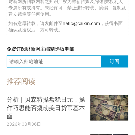
财新网所刊载内容之知识产权为财新传媒及/或相关权利人
专属所有或持有。未经许可，禁止进行转载、摘编、复制及
建立镜像等任何使用。
为进一步加深市民对城市美学的认知与参与程
度，论坛还在深圳书城南区地方景观打造了以“城市
如有意愿转载，请发邮件至
hello@caixin.com
，获得书面
确认及授权后，方可转载。
多巴胺”为主题的深圳国际城市美学实践展。此次展
览深度挖掘并立体呈现国内外顶尖的城市美学实践
免费订阅财新网主编精选版电邮
范例，通过多维度探讨与展示，以及趣味十足的互
动装置，全方位揭示城市美学的独特魅力与实践成
订阅
果，为市民带来一场视觉与思维的双重盛宴。
推荐阅读
27日下午，2024深圳国际城市美学论坛圆满
落幕。本次论坛以“城市美学新实践”为主题，在专
分析｜贝森特操盘稳日元，操
业力量的引领下，探索城市美学实践的科学路径，
作巧思能否撬动美日货币基本
为建设高质量发展的现代化典范城区全面赋能。
面
2026年08月06日