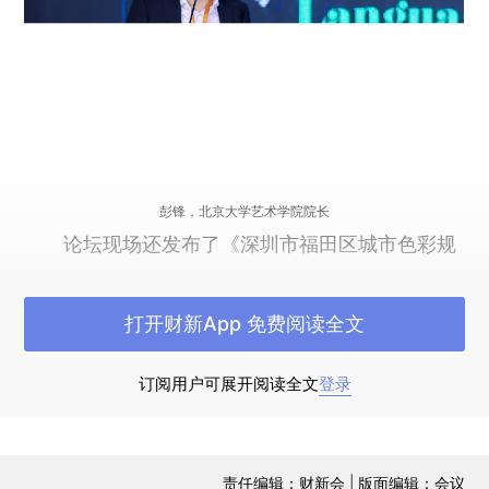
彭锋，北京大学艺术学院院长
论坛现场还发布了《深圳市福田区城市色彩规
划设计导则》《深圳市福田区公共建筑美学导
则》。两部导则凝聚上百位专家学者的专业智慧，
打开财新App 免费阅读全文
从“城市色彩”和“公共建筑”两个维度切入，为福田深
化城市美学建设提供灵感与指南，进一步推动了城
订阅用户可展开阅读全文
登录
市美学从理念走向实践、从愿景走向行动。
城市对话环节，业界专家以“城市美学与城市影
责任编辑：财新会 | 版面编辑：会议