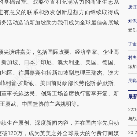
的基础设施、战略位置和充满活力的商业生态系
唐涯
进有意义的联系和激发创新思想方面继续取得成
知识
商务活动造访新加坡助力我们成为全球最佳会展城
受伤
丁金
位顶尖演讲嘉宾，包括国际政要、经济学家、企业高
村夫
、新加坡、日本、印尼、澳大利亚、美国、德国、
续加
和地区。往届嘉宾包括新加坡副总理王瑞杰、澳大
吴晓
菲利普·罗斯勒、美国前财政部长劳伦斯·萨默斯、
团董事长鲍达民、创新工场首席执行官李开复、新
最
王赓武、中国篮协前主席姚明等。
22:1
与战
持续生产原创、深度新闻内容，并在国内率先启动
20:
破120万，成为英美之外全球最大的付费订阅媒