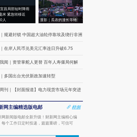
宜昌局部短时降雨
8毫米 紧急转移近
00人
显影｜瓜农的漫长等待
｜
规避封锁 中国超大油轮停靠埃及绕行非洲
｜
在岸人民币兑美元汇率连日升破6.75
我闻
｜
资管掌舵人更替 百年人寿僵局何解
｜
多国出台光伏新政加速转型
周刊
｜
【封面报道】电力现货市场元年突进
新网主编精选版电邮
样例
新网新闻版电邮全新升级！财新网主编精心编
，每个工作日定时投递，篇篇重磅，可信可
。