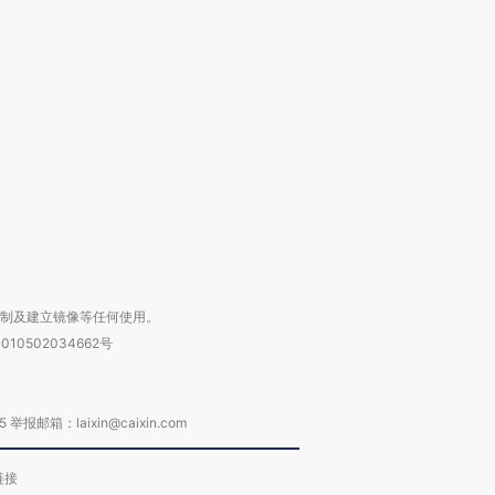
OX的吸金
马航飞行员跨国走私7万
视线｜被称为“蟑螂”的印
让中产们甘
粒摇头丸 尿检体内含3种
度Z世代 用街头抗争将教
秘鲁纳斯
”？
毒品
育部长拱下台
13人遇难
进第四届链博
【商旅对话】华住集团
技“链”接产
【特别呈现】寻找100种
CFO：不靠规模取胜，华
【特别呈
有意思的生活方式·第三对
住三大增长引擎是什么？
有意思的
复制及建立镜像等任何使用。
010502034662号
箱：laixin@caixin.com
链接