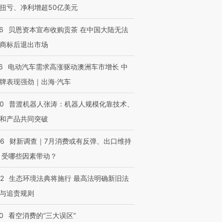
扭亏、净利增超50亿美元
6
贝恩资本宣布收购贡茶 在中国大陆无法
商标后退出市场
6
电动汽车需求高涨驱动澳洲车市增长 中
牌表现强劲｜出海·汽车
00
普渡机器人张涛：机器人规模化靠技术、
和产品共同突破
56
财新调查｜7月消费或有反弹、出口维持
 受哪些因素带动？
42
生态环境法典将施行 最高法明确新旧法
与追责规则
0
看空消费的“三大误区”