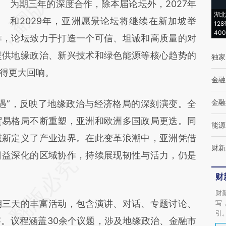
为期三年的深度合作，除本届论坛外，2027年
湖北
和2029年，亚洲愿景论坛将继续在新加坡举
12
40
作，论坛致力于打造一个可信、坦诚和高质量的对
提供地缘政治、新兴技术和绿色能源等核心趋势的
独家
得更大回响。
金融
金融
遇”，反映了地缘政治与经济格局的深刻演变。全
贸易格局不断重塑，亚洲和欧洲多国政局更迭。同
能源
重新定义了产业边界。在此变革浪潮中，亚洲凭借
财新
日益深化的区域协作，持续展现韧性与活力，仍是
财
财
期三天的丰富活动，包含演讲、对话、专题讨论、
写
引
。议程涵盖30余个议题，涉及地缘政治、金融市