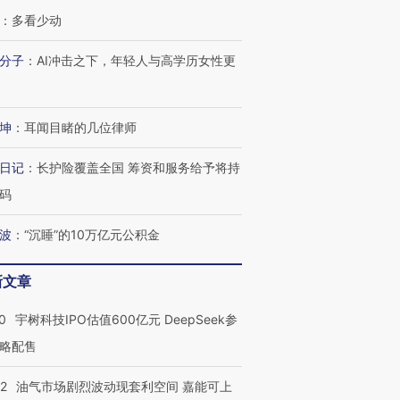
：
多看少动
分子
：
AI冲击之下，年轻人与高学历女性更
坤
：
耳闻目睹的几位律师
日记
：
长护险覆盖全国 筹资和服务给予将持
码
波
：
“沉睡”的10万亿元公积金
新文章
0
宇树科技IPO估值600亿元 DeepSeek参
略配售
22
油气市场剧烈波动现套利空间 嘉能可上