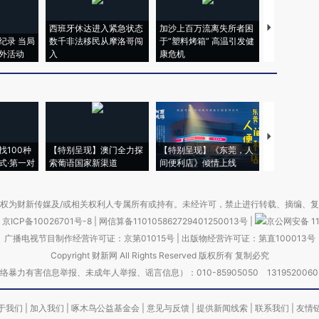
西班牙休达进入紧急状态
加沙上百万流离失所者困
视线｜HYR
纪录 当局
数千非法移民从摩洛哥闯
于“塑料烤箱” 高温引发健
术：是什么
外活动
入
康危机
心“花钱找虐
【推广】走
找100种
【特别呈现】澳门全力探
【特别呈现】《东莞，人
会，让数智科
式·第一对
索葡语国家新渠道
间便利店》倾情上线
业
权为财新传媒及/或相关权利人专属所有或持有。未经许可，禁止进行转载、摘编、
京ICP备10026701号-8
|
网信算备110105862729401250013号
|
京公网安备 11
广播电视节目制作经营许可证：京第01015号
|
出版物经营许可证：第直100013号
Copyright 财新网 All Rights Reserved 版权所有 复制必究
害信息举报、未成年人举报、谣言信息）：010-85905050 13195200605 举报邮
于我们
|
加入我们
|
啄木鸟公益基金会
|
意见与反馈
|
提供新闻线索
|
联系我们
|
友情