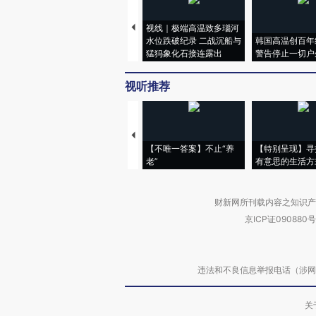
视线｜极端高温致多瑙河
水位跌破纪录 二战沉船与
韩国高温创百年
猛犸象化石接连露出
警告停止一切户
视听推荐
【不唯一答案】不止“养
【特别呈现】寻
老”
有意思的生活方
财新网所刊载内容之知识产
京ICP证090880号
违法和不良信息举报电话（涉网络暴力有
关