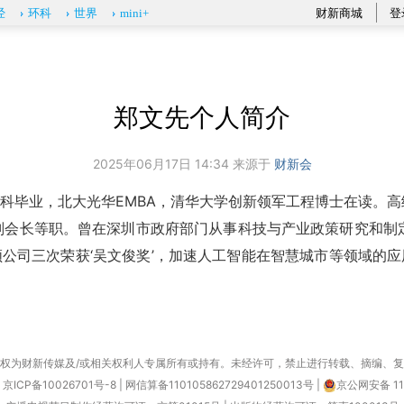
财新商城
登
经
环科
世界
mini+
郑文先个人简介
2025年06月17日 14:34 来源于
财新会
科毕业，北大光华EMBA，清华大学创新领军工程博士在读。高
副会长等职。曾在深圳市政府部门从事科技与产业政策研究和制定
公司三次荣获‘吴文俊奖’，加速人工智能在智慧城市等领域的
权为财新传媒及/或相关权利人专属所有或持有。未经许可，禁止进行转载、摘编、
京ICP备10026701号-8
|
网信算备110105862729401250013号
|
京公网安备 11