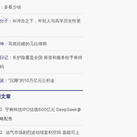
：
多看少动
分子
：
AI冲击之下，年轻人与高学历女性更
坤
：
耳闻目睹的几位律师
日记
：
长护险覆盖全国 筹资和服务给予将持
码
波
：
“沉睡”的10万亿元公积金
新文章
0
宇树科技IPO估值600亿元 DeepSeek参
略配售
OX的吸金
马航飞行员跨国走私7万
视线｜被称为“蟑螂”的印
让中产们甘
粒摇头丸 尿检体内含3种
度Z世代 用街头抗争将教
秘鲁纳斯
22
油气市场剧烈波动现套利空间 嘉能可上
”？
毒品
育部长拱下台
13人遇难