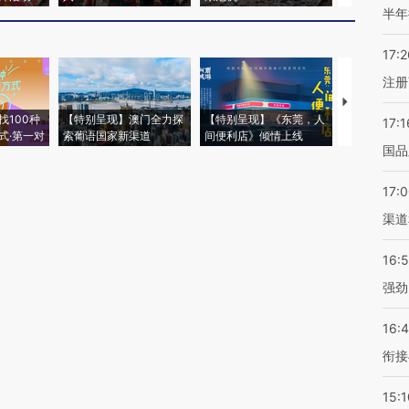
半年
17:2
注册
【推广】走
找100种
【特别呈现】澳门全力探
【特别呈现】《东莞，人
会，让数智科
17:1
式·第一对
索葡语国家新渠道
间便利店》倾情上线
业
国品
17:
渠道
16:
强劲
16:
衔接
15:1