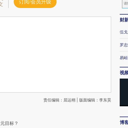
订阅/会员升级
文
财
伍戈
罗志
易峘
视
责任编辑：屈运栩 | 版面编辑：李东昊
博
多元目标？