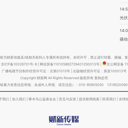
14:
光伏
14:
撬动
权为财新传媒及/或相关权利人专属所有或持有。未经许可，禁止进行转载、摘编、
京ICP备10026701号-8
|
网信算备110105862729401250013号
|
京公网安备 11
广播电视节目制作经营许可证：京第01015号
|
出版物经营许可证：第直100013号
Copyright 财新网 All Rights Reserved 版权所有 复制必究
害信息举报、未成年人举报、谣言信息）：010-85905050 13195200605 举报邮
于我们
|
加入我们
|
啄木鸟公益基金会
|
意见与反馈
|
提供新闻线索
|
联系我们
|
友情