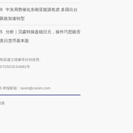
59
中东局势催化东南亚能源焦虑 多国出台
新政加速转型
05
分析｜贝森特操盘稳日元，操作巧思能否
美日货币基本面
复制及建立镜像等任何使用。
010502034662号
箱：laixin@caixin.com
链接