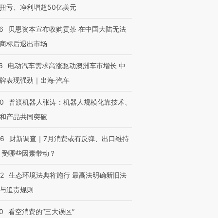
扭亏、净利增超50亿美元
6
贝恩资本宣布收购贡茶 在中国大陆无法
商标后退出市场
进第四届链博
【商旅对话】华住集团
技“链”接产
【特别呈现】寻找100种
CFO：不靠规模取胜，华
【特别呈
6
电动汽车需求高涨驱动澳洲车市增长 中
有意思的生活方式·第三对
住三大增长引擎是什么？
有意思的
牌表现强劲｜出海·汽车
00
普渡机器人张涛：机器人规模化靠技术、
和产品共同突破
56
财新调查｜7月消费或有反弹、出口维持
 受哪些因素带动？
42
生态环境法典将施行 最高法明确新旧法
与追责规则
0
看空消费的“三大误区”