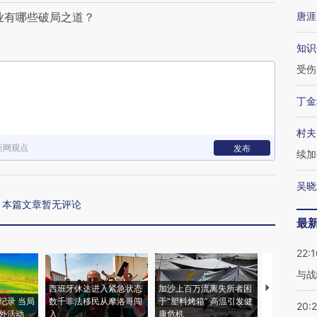
业有哪些破局之道？
唐涯
知识
受伤
丁金
村夫
新网观点
发布
续加
吴晓
本篇文章暂无评论
最
22:1
与战
西班牙休达进入紧急状态
加沙上百万流离失所者困
视线｜HYR
纪录 当局
数千非法移民从摩洛哥闯
于“塑料烤箱” 高温引发健
术：是什么
20:
外活动
入
康危机
心“花钱找虐