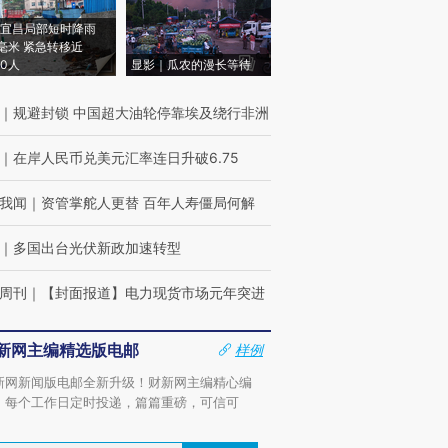
宜昌局部短时降雨
8毫米 紧急转移近
00人
显影｜瓜农的漫长等待
｜
规避封锁 中国超大油轮停靠埃及绕行非洲
｜
在岸人民币兑美元汇率连日升破6.75
我闻
｜
资管掌舵人更替 百年人寿僵局何解
｜
多国出台光伏新政加速转型
周刊
｜
【封面报道】电力现货市场元年突进
新网主编精选版电邮
样例
新网新闻版电邮全新升级！财新网主编精心编
，每个工作日定时投递，篇篇重磅，可信可
。