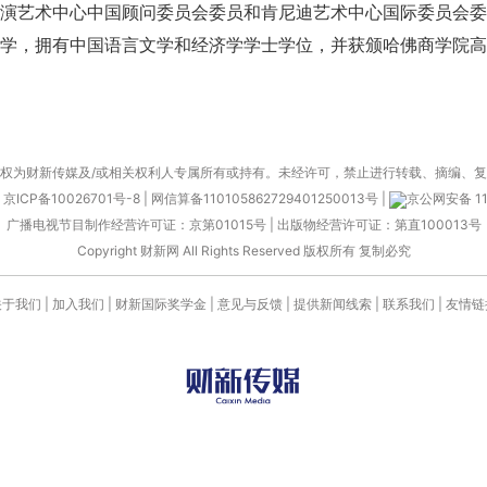
演艺术中心中国顾问委员会委员和肯尼迪艺术中心国际委员会委
学，拥有中国语言文学和经济学学士学位，并获颁哈佛商学院高
权为财新传媒及/或相关权利人专属所有或持有。未经许可，禁止进行转载、摘编、
京ICP备10026701号-8
|
网信算备110105862729401250013号
|
京公网安备 11
广播电视节目制作经营许可证：京第01015号
|
出版物经营许可证：第直100013号
Copyright 财新网 All Rights Reserved 版权所有 复制必究
关于我们
|
加入我们
|
财新国际奖学金
|
意见与反馈
|
提供新闻线索
|
联系我们
|
友情链