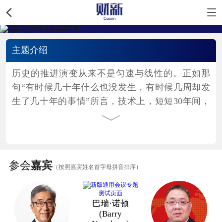
主题介绍
历史的推进演变从来不是匀速与线性的。正如那
句“有时候几十年什么也没发生，有时候几周却发
生了几十年的事情”所言，技术上，短短30年间，
人类实现了从PC时代到移动互联时代，进而到AI
时代的跃进；同时，全球在绿色转型所进行的一系
列努力不过几十年，却从出行到发电、从农业到储
能，人类社会的方方面面都呈现“当惊世界殊”的重
参会
嘉宾
（按照嘉宾姓名首字母拼音排序）
大变化。
但技术和人类认知的变化却并未同步。日新月异的
巴瑞·诺顿
技术进步，可能与之伴随的是沉疴再现、旧疾复
(Barry
发。和而不同让位于与邻为壑，丛林法则甚嚣尘