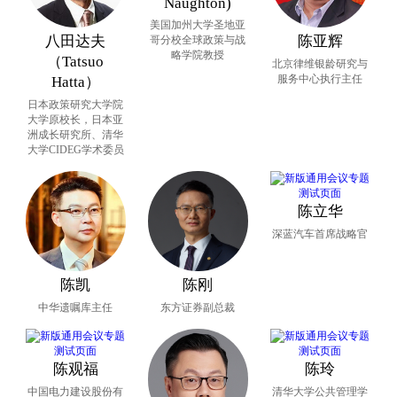
Naughton)
上。世界仍不太平。
美国加州大学圣地亚
八田达夫
陈亚辉
哥分校全球政策与战
面对当下纷繁复杂、变乱交织的情景，现实的应对
略学院教授
（Tatsuo
北京律维银龄研究与
是寻找最大公约数，尽可能在有限的共识中寻求机
服务中心执行主任
Hatta）
会与突破。而对各种国际社会行为体而言，则应秉
日本政策研究大学院
大学原校长，日本亚
持韧性与耐心的原则，既保持产业与经济的韧性，
洲成长研究所、清华
大学CIDEG学术委员
同时对政治和社会层面的对峙乃至冲突予以最大的
耐心。唯有如此，技术的进步方能有规可循、有矩
可依，不至脱缰失控。
陈立华
深蓝汽车首席战略官
陈凯
陈刚
中华遗嘱库主任
东方证券副总裁
陈观福
陈玲
中国电力建设股份有
清华大学公共管理学