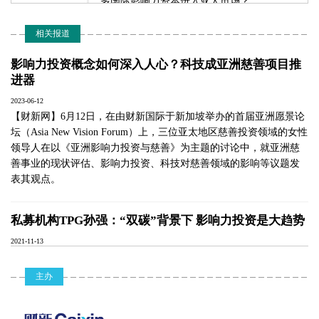
多国际影响力资本进入亚太市场？
- 政府、企业和社会资本应如何协作，才能最
大化影响力投资的社会与环境效益？
相关报道
- 技术如何在推动新兴市场的影响力投资中发
挥作用？
影响力投资概念如何深入人心？科技成亚洲慈善项目推
- 中国内地和香港有哪些成功的影响力投资案
例？
进器
- 如何进一步促进中国及亚太地区影响力投资
2023-06-12
的深度合作与发展？
【财新网】6月12日，在由财新国际于新加坡举办的首届亚洲愿景论
发言嘉宾：
坛（Asia New Vision Forum）上，三位亚太地区慈善投资领域的女性
巩姬蒂，香港证监会国际事务及可持续金融
领导人在以《亚洲影响力投资与慈善》为主题的讨论中，就亚洲慈
总管
善事业的现状评估、影响力投资、科技对慈善领域的影响等议题发
周冠英，香港交易所集团总法律顾问及集团
表其观点。
首席可持续发展总监
都永海，香港生产力促进局首席创新总监
Francesco Stadler，SFi影响力基金与风投部总
私募机构TPG孙强：“双碳”背景下 影响力投资是大趋势
监
邓曼殊，格拉斯哥净零金融联盟香港分部主
2021-11-13
任
【财新网】（记者 白宇洁）“双碳”背景下，资本要兼顾“向善”与获
林纯辉，景顺固定收益可持续及影响力投资
组合经理
得良好的投资回报，进行“影响力投资”是可行路径。11月13日，在
主办
陈伟欣，独立可持续发展顾问、前汇丰气候
2021年第十二届财新峰会上私募机构TPG集团中国管理合伙人孙强
变化研究主管兼ESG研究环球主管
提出上述观点。
喻蓉，标普全球亚太区可持续发展市场交流