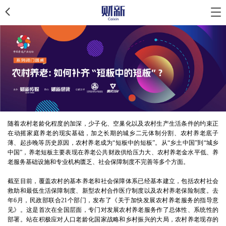
随着农村老龄化程度的加深，少子化、空巢化以及农村生产生活条件的约束正
在动摇家庭养老的现实基础，加之长期的城乡二元体制分割、农村养老底子
薄、起步晚等历史原因，农村养老成为“短板中的短板”。从“乡土中国”到“城乡
中国”，养老短板主要表现在养老公共财政供给压力大、农村养老金水平低、养
老服务基础设施和专业机构匮乏、社会保障制度不完善等多个方面。
截至目前，覆盖农村的基本养老和社会保障体系已经基本建立，包括农村社会
救助和最低生活保障制度、新型农村合作医疗制度以及农村养老保险制度。去
年6月，民政部联合21个部门，发布了《关于加快发展农村养老服务的指导意
见》。这是首次在全国层面，专门对发展农村养老服务作了总体性、系统性的
部署。站在积极应对人口老龄化国家战略和乡村振兴的大局，农村养老现存的