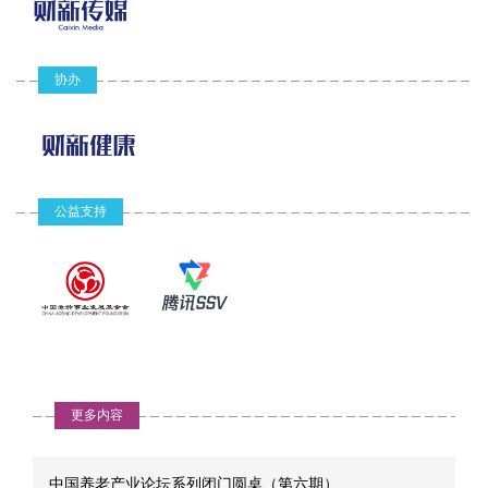
张丹丹：从养老补贴试点开始，破解“灵活和保障”两难
问题
• 中国近年来不断加强农村养老服务体系建
设，并取得新进展。但必须承认，农村养老
2025-04-11
仍处于碎片化、水平低和成本高的状态。城
协办
随着数字经济与智能化技术的快速发展，中国劳动力市场正经历一
乡养老服务发展不仅在数量上表现出失衡，
在基础设施和服务质量上也存在较大差异。
场深刻的结构性变革。传统的正规就业岗位持续萎缩，以平台为依
同时，当前的农村互助养老模式显露出资金
托的灵活就业形式迅速崛起，已从过去被视为“过渡性就业”的临时选
注入不稳定、激励机制可持续性差、服务覆
项，演变为越来越多劳动者的长期选择，甚至成为一种就业新常
盖范围有限等疲态。下一步，如何解决农村
态。
养老服务供给不足的难题？农村养老服务模
式如何更好地发挥“近邻”和“熟人”优势？
公益支持
农村居民养老财政补贴最少 两会代表呼吁提高养老金
• 面对农村特殊困难老年群体，尤其是农村留
守老人、特殊困难老人、失智失能老人等，
2025-03-10
如何加快完善针对的社会救助和福利补助制
【财新网】在中国三类养老保险制度中，参保人数最多的城乡居民
度？农村老年人口是长期护理险更为迫切的
需求人群，下一步在农村试行长期护理险的
养老保险享受着最少的财政补贴，退休后待遇长期在“洼地”徘徊，也
可能性与困难在哪里？
不时引发对社保制度公平性的讨论。（参见财新周刊《社保财政补
贴何时见顶？》）
• 由于大量农村剩余劳动力流向城市，农村地
区“空巢”“留守”老人比例日益增加。有些老人
更多内容
甚至只有过年期间才能与子女相聚，对家人
35岁门槛和农民养老金，公平社会不应有的歧视关卡｜
的思念之情长期得不到宣泄，从而导致老年
两会声音
群体容易产生孤独、抑郁等悲观情绪，孤独
死和自杀案例增多。下一步在提高农村养老
中国养老产业论坛系列闭门圆桌（第六期）