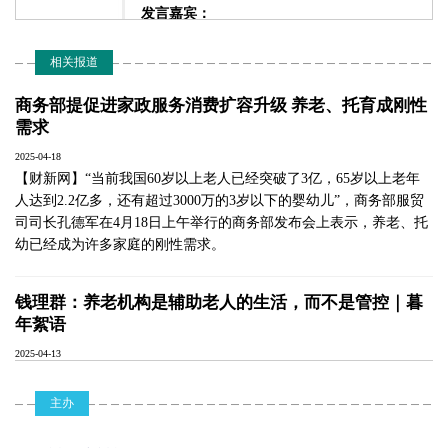
发言嘉宾：
党俊武，中国老龄科学研究中心原副主任
相关报道
【主题演讲三】
14:40-14:55
商务部提促进家政服务消费扩容升级 养老、托育成刚性
发言嘉宾：
需求
朱启臻，中国农业大学教授、博士生导师、
农民研究所名誉所长，全国老年学与老年医
2025-04-18
学学会农村养老分会主任委员
【财新网】“当前我国60岁以上老人已经突破了3亿，65岁以上老年
人达到2.2亿多，还有超过3000万的3岁以下的婴幼儿”，商务部服贸
司司长孔德军在4月18日上午举行的商务部发布会上表示，养老、托
【课题讨论】
14:55-16:30
幼已经成为许多家庭的刚性需求。
• 农村人口和家庭结构现状如何？农村养老需
求发生了怎样的变化？
钱理群：养老机构是辅助老人的生活，而不是管控｜暮
• 农民养老金的上涨更多依赖于各级财政转移
年絮语
支付。目前农村老年人的养老保险金停留
在“广覆盖、低水平”阶段，与城镇老年人的
2025-04-13
养老金水平仍存在较大差距。站在当前宏观
变老之人能够自如应对衰老与死亡的困境，除了发挥自主力，还有
经济周期调整和扩大国内消费的要求，下一
一个关键，就是仰仗养老机构的高质量扶助。
主办
步，应该如何着力提高乡村老年人的养老金
水平？如何拓宽城乡居民基本养老保险的资
金筹集和增值渠道？