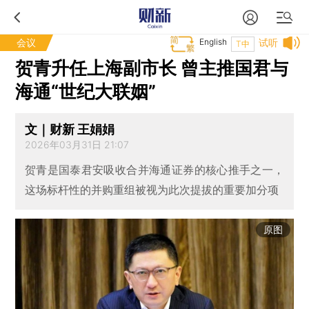
会议
English
试听
T中
贺青升任上海副市长 曾主推国君与
海通“世纪大联姻”
文｜财新 王娟娟
2026年03月31日 21:07
贺青是国泰君安吸收合并海通证券的核心推手之一，
这场标杆性的并购重组被视为此次提拔的重要加分项
原图