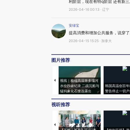
利阶层，现在有特q阶层 还有新
2026-04-16 00:13 · 辽宁
安绿宝
提高消费和增加公共服务，说穿了
2026-04-15 15:25 · 加拿大
图片推荐
视线｜极端高温致多瑙河
水位跌破纪录 二战沉船与
韩国高温创百年
猛犸象化石接连露出
警告停止一切户
视听推荐