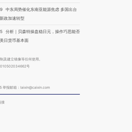
技“链”接产
【特别呈现】寻找100种
CFO：不靠规模取胜，华
【特别呈
有意思的生活方式·第三对
住三大增长引擎是什么？
有意思的
59
中东局势催化东南亚能源焦虑 多国出台
新政加速转型
05
分析｜贝森特操盘稳日元，操作巧思能否
美日货币基本面
复制及建立镜像等任何使用。
010502034662号
箱：laixin@caixin.com
链接