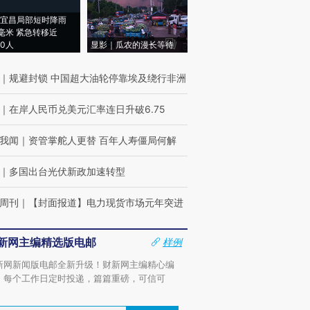
宜昌局部短时降雨
8毫米 紧急转移近
00人
显影｜瓜农的漫长等待
｜
规避封锁 中国超大油轮停靠埃及绕行非洲
｜
在岸人民币兑美元汇率连日升破6.75
我闻
｜
资管掌舵人更替 百年人寿僵局何解
｜
多国出台光伏新政加速转型
周刊
｜
【封面报道】电力现货市场元年突进
新网主编精选版电邮
样例
新网新闻版电邮全新升级！财新网主编精心编
，每个工作日定时投递，篇篇重磅，可信可
。