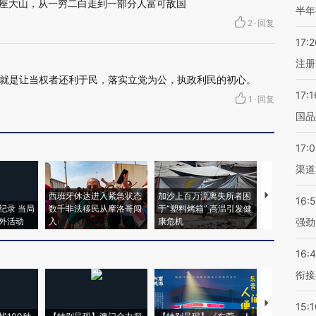
三座大山，从一穷二白走到一部分人富可敌国
半年
2
·
回复
17:2
注册
就是让当权者还利于民，落实立党为公，执政利民的初心。
17:1
1
·
回复
国品
17:
渠道
西班牙休达进入紧急状态
加沙上百万流离失所者困
视线｜HYR
16:
纪录 当局
数千非法移民从摩洛哥闯
于“塑料烤箱” 高温引发健
术：是什么
外活动
入
康危机
心“花钱找虐
强劲
16:
衔接
【推广】走
15:1