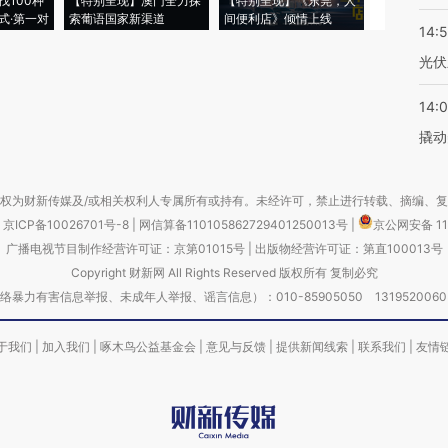
找100种
【特别呈现】澳门全力探
【特别呈现】《东莞，人
会，让数智科
式·第一对
索葡语国家新渠道
间便利店》倾情上线
业
14:
光伏
14:
撬动
权为财新传媒及/或相关权利人专属所有或持有。未经许可，禁止进行转载、摘编、
京ICP备10026701号-8
|
网信算备110105862729401250013号
|
京公网安备 11
广播电视节目制作经营许可证：京第01015号
|
出版物经营许可证：第直100013号
Copyright 财新网 All Rights Reserved 版权所有 复制必究
害信息举报、未成年人举报、谣言信息）：010-85905050 13195200605 举报邮
于我们
|
加入我们
|
啄木鸟公益基金会
|
意见与反馈
|
提供新闻线索
|
联系我们
|
友情