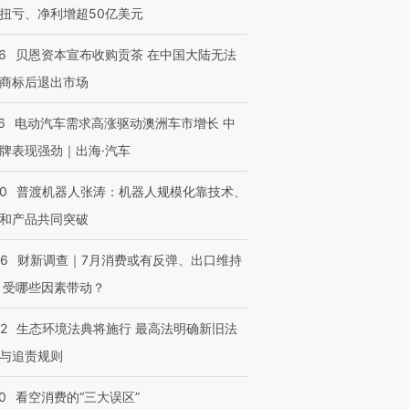
扭亏、净利增超50亿美元
6
贝恩资本宣布收购贡茶 在中国大陆无法
商标后退出市场
6
电动汽车需求高涨驱动澳洲车市增长 中
牌表现强劲｜出海·汽车
00
普渡机器人张涛：机器人规模化靠技术、
和产品共同突破
OX的吸金
马航飞行员跨国走私7万
视线｜被称为“蟑螂”的印
56
财新调查｜7月消费或有反弹、出口维持
让中产们甘
粒摇头丸 尿检体内含3种
度Z世代 用街头抗争将教
秘鲁纳斯
”？
 受哪些因素带动？
毒品
育部长拱下台
13人遇难
42
生态环境法典将施行 最高法明确新旧法
与追责规则
进第四届链博
【商旅对话】华住集团
0
看空消费的“三大误区”