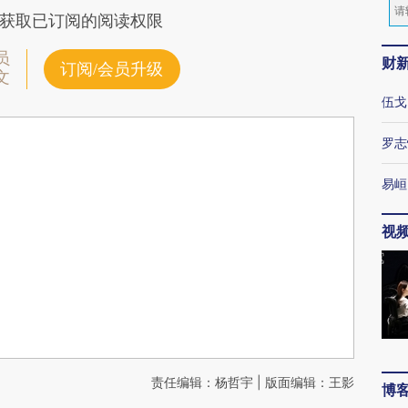
获取已订阅的阅读权限
员
财
订阅/会员升级
文
伍戈
罗志
易峘
视
责任编辑：杨哲宇 | 版面编辑：王影
博