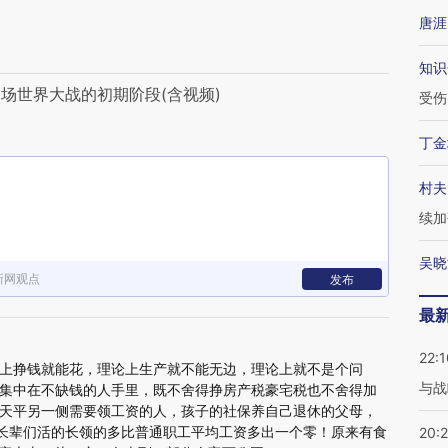
唐涯
知识
场世界大战的初期阶段(含视频)
受伤
丁金
村夫
续加
吴晓
新网观点
发布
最
22:1
上挣钱就能花，理论上生产就不能无边，理论上就不是个问
与战
集中在不缺钱的人手里，既不舍得挣房产税豪宅税也不舍得加
天平另一侧需要领工资的人，孩子的社保养自己退休的父母，
家里长辈们活的长领的多比普通职工平均工资多出一个零！原来有食
20: