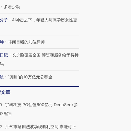
：
多看少动
分子
：
AI冲击之下，年轻人与高学历女性更
坤
：
耳闻目睹的几位律师
日记
：
长护险覆盖全国 筹资和服务给予将持
码
波
：
“沉睡”的10万亿元公积金
新文章
0
宇树科技IPO估值600亿元 DeepSeek参
略配售
22
油气市场剧烈波动现套利空间 嘉能可上