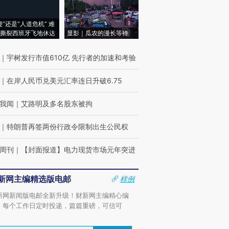
侵”还是“人道危机” 难
撕裂西班牙飞地休达
显影｜瓜农的漫长等待
｜
宇树发行市值610亿 先行者的加速和考验
｜
在岸人民币兑美元汇率连日升破6.75
我闻
｜
艾路明及多名股东被拘
｜
特朗普再签两份行政令限制出生公民权
周刊
｜
【封面报道】电力现货市场元年突进
新网主编精选版电邮
样例
新网新闻版电邮全新升级！财新网主编精心编
，每个工作日定时投递，篇篇重磅，可信可
。