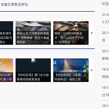
纪违
本篇文章暂无评论
21:
2.
20:
致多瑙河
加沙上百万流离失所者困
视线｜HYROX的吸金
马航飞行员
二战沉船与
于“塑料烤箱” 高温引发健
术：是什么让中产们甘
粒摇头丸 尿
倍
露出
康危机
心“花钱找虐”？
毒品
20:1
影响
19:5
【推广】走
找100种
【特别呈现】澳门全力探
【特别呈现】《东莞，人
会，让数智科
持续
式·第一对
索葡语国家新渠道
间便利店》倾情上线
业
19:1
过7
19:1