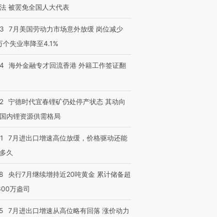
法 被罢免全国人大代表
43
7月美国劳动力市场意外放缓 岗位减少
3万个失业率降至4.1%
14
海外金融专才回流香港 外籍工作签证翻
跨国走私7万
视线｜被称为“蟑螂”的印
视线｜“入侵”还是“人道危
检体内含3种
度Z世代 用街头抗争将教
机”？难民潮撕裂西班牙
秘鲁纳斯
育部长拱下台
飞地休达
13人遇难
2
宁德时代宜春锂矿仍处停产状态 其动向
国内锂资源供需格局
1
7月进出口增速高位放缓，价格驱动还能
进第四届链博
【商旅对话】华住集团
技“链”接产
【特别呈现】寻找100种
CFO：不靠规模取胜，华
【特别呈
多久
有意思的生活方式·第三对
住三大增长引擎是什么？
有意思的
8
央行7月继续增持近20吨黄金 累计储备超
600万盎司
5
7月进出口增速从高位略有回落 涨价动力