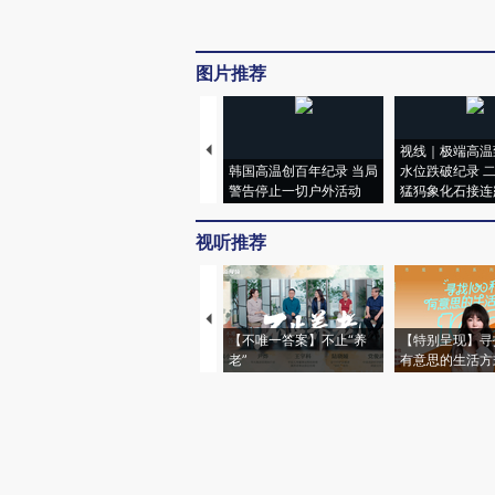
图片推荐
视线｜极端高温
韩国高温创百年纪录 当局
水位跌破纪录 
警告停止一切户外活动
猛犸象化石接连
视听推荐
【不唯一答案】不止“养
【特别呈现】寻
老”
有意思的生活方