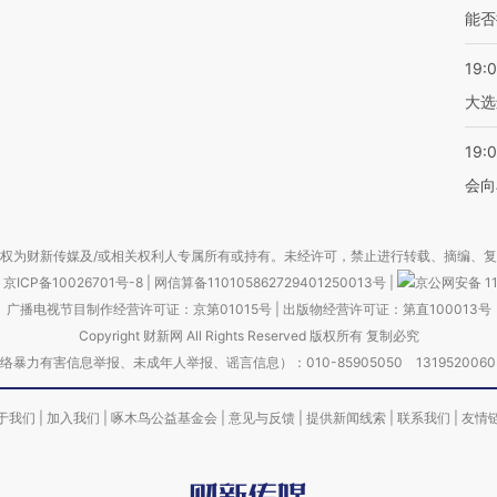
能否
19:
大选
19:0
会向
权为财新传媒及/或相关权利人专属所有或持有。未经许可，禁止进行转载、摘编、
京ICP备10026701号-8
|
网信算备110105862729401250013号
|
京公网安备 11
广播电视节目制作经营许可证：京第01015号
|
出版物经营许可证：第直100013号
Copyright 财新网 All Rights Reserved 版权所有 复制必究
害信息举报、未成年人举报、谣言信息）：010-85905050 13195200605 举报邮
于我们
|
加入我们
|
啄木鸟公益基金会
|
意见与反馈
|
提供新闻线索
|
联系我们
|
友情