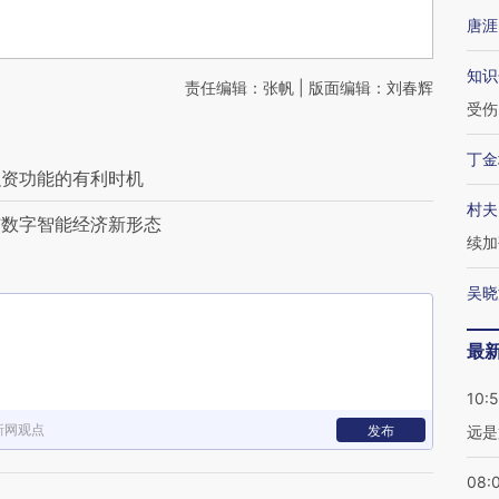
唐涯
知识
责任编辑：张帆 | 版面编辑：刘春辉
受伤
丁金
融资功能的有利时机
村夫
与数字智能经济新形态
续加
吴晓
最
10:
新网观点
发布
远是
08: