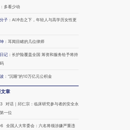
：
多看少动
分子
：
AI冲击之下，年轻人与高学历女性更
坤
：
耳闻目睹的几位律师
日记
：
长护险覆盖全国 筹资和服务给予将持
码
波
：
“沉睡”的10万亿元公积金
新文章
53
对话｜邱仁宗：临床研究参与者的安全永
第一位
06
全国人大常委会：六名将领涉嫌严重违