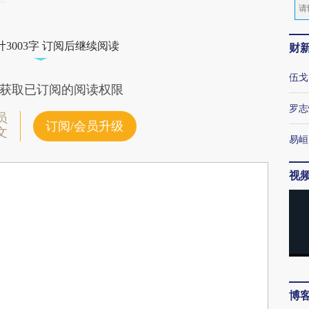
3003字 订阅后继续阅读
财
伍戈
获取已订阅的阅读权限
罗志
员
订阅/会员升级
文
易峘
视
博