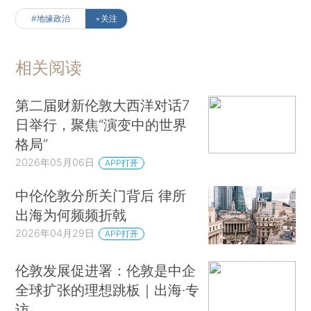
宾（David Lubin）、滴灌通集团创始人及主席李
#地缘政治
+关注
小加、英中贸易协会首席执行官白彼得（Peter
Burnett）、工银标准董事长西蒙・戴维斯（Simon
相关阅读
Davies）、凯投宏观首席亚洲经济学家马克・威廉
姆斯（Mark Williams）、布鲁盖尔研究院高级研究
第二届财新伦敦大西洋对话7
员伊格纳西奥・加西亚・贝尔塞罗（Ignacio
日举行，聚焦“演变中的世界
Garcia Bercero）、伦敦政治经济学院国际政治经
格局”
济学助理教授约翰・明尼奇（John Minnich）、欧
2026年05月06日
APP打开
亚集团地缘经济团队实践主管延斯・拉森（Jens
中伦伦敦分所关门背后 律所
Larsen）、清华大学新闻与传播学院院长周庆安、
出海为何频频折戟
伦敦国王学院中国研究所主任凯瑞・布朗（Kerry
2026年04月29日
APP打开
Brown）、《金融时报》首席国际事务评论员吉迪
恩・拉赫曼（Gideon Rachman）、比亚迪英国和
伦敦发展促进署：伦敦是中企
爱尔兰国家经理葛洪德、蚂蚁国际万里汇业务拓展
全球扩张的理想跳板｜出海·专
负责人及英国区总经理马尧、布鲁金斯学会约翰・
访