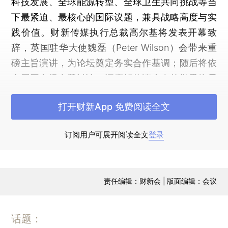
科技发展、全球能源转型、全球卫生共同挑战等当
下最紧迫、最核心的国际议题，兼具战略高度与实
践价值。财新传媒执行总裁高尔基将发表开幕致
辞，英国驻华大使魏磊（Peter Wilson）会带来重
磅主旨演讲，为论坛奠定务实合作基调；随后将依
次展开多场专题讨论，深度解构演变中的世界格局
轮廓、探讨经贸纽带如何稳固中英关系、研判西方
打开财新App 免费阅读全文
战略走向、探析全球卫生与发展面临的十字路口挑
战、挖掘欧洲大陆全新发展机遇；炉边谈话则以前
订阅用户可展开阅读全文
登录
瞻视角聚焦中美北京峰会展望、跨大西洋视角分享
等关键议题，全方位、多层次、宽领域呈现全球政
商学界的深度思考与多元观点。
责任编辑：财新会 | 版面编辑：会议
本次论坛嘉宾阵容极具国际影响力，包括英国前商
业、创新及技能部大臣文森・凯布尔（Vince
话题：
Cable）、英国查塔姆研究所高级研究员戴维・鲁