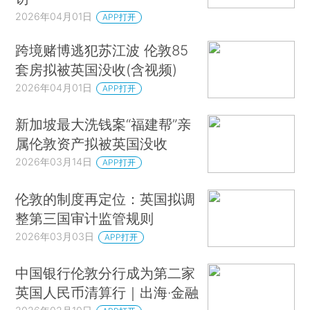
桑顿中国中心主任何瑞安（Ryan Hass）等全球重
2026年04月01日
APP打开
磅嘉宾，共话全球治理、共商合作机制、共探发展
跨境赌博逃犯苏江波 伦敦85
机遇。
套房拟被英国没收(含视频)
2026年04月01日
APP打开
新加坡最大洗钱案“福建帮”亲
属伦敦资产拟被英国没收
2026年03月14日
APP打开
伦敦的制度再定位：英国拟调
整第三国审计监管规则
2026年03月03日
APP打开
中国银行伦敦分行成为第二家
英国人民币清算行｜出海·金融