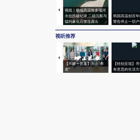
视线｜极端高温致多瑙河
水位跌破纪录 二战沉船与
韩国高温创百年
猛犸象化石接连露出
警告停止一切户
视听推荐
【不唯一答案】不止“养
【特别呈现】寻
老”
有意思的生活方