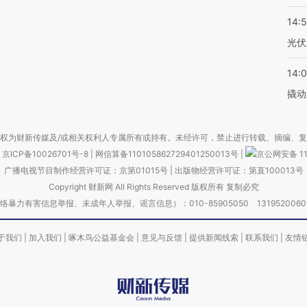
14:
光伏
14:
撬动
权为财新传媒及/或相关权利人专属所有或持有。未经许可，禁止进行转载、摘编、
京ICP备10026701号-8
|
网信算备110105862729401250013号
|
京公网安备 11
广播电视节目制作经营许可证：京第01015号
|
出版物经营许可证：第直100013号
Copyright 财新网 All Rights Reserved 版权所有 复制必究
害信息举报、未成年人举报、谣言信息）：010-85905050 13195200605 举报邮
于我们
|
加入我们
|
啄木鸟公益基金会
|
意见与反馈
|
提供新闻线索
|
联系我们
|
友情