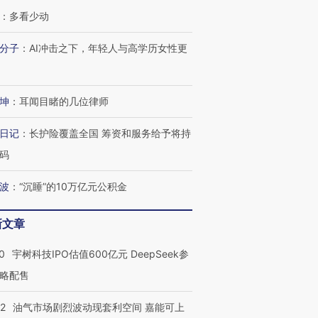
：
多看少动
分子
：
AI冲击之下，年轻人与高学历女性更
坤
：
耳闻目睹的几位律师
日记
：
长护险覆盖全国 筹资和服务给予将持
码
波
：
“沉睡”的10万亿元公积金
新文章
0
宇树科技IPO估值600亿元 DeepSeek参
略配售
22
油气市场剧烈波动现套利空间 嘉能可上