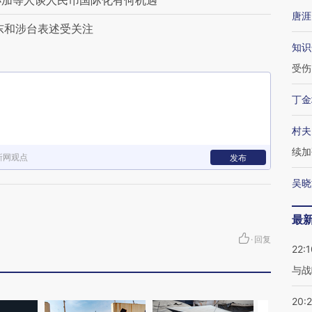
李小加等人谈人民币国际化有何机遇
唐涯
东和涉台表述受关注
知识
受伤
丁金
村夫
续加
新网观点
发布
吴晓
最
·
回复
22:1
与战
20: