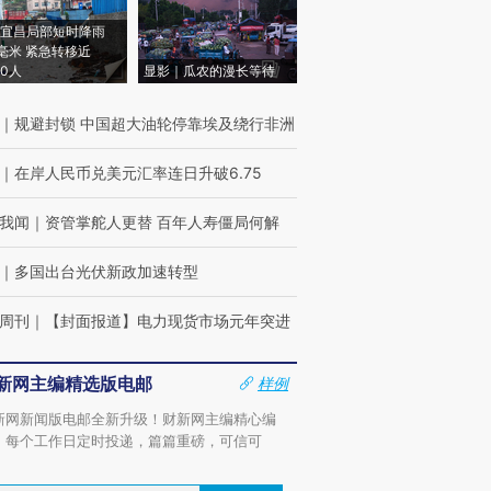
宜昌局部短时降雨
8毫米 紧急转移近
00人
显影｜瓜农的漫长等待
｜
规避封锁 中国超大油轮停靠埃及绕行非洲
｜
在岸人民币兑美元汇率连日升破6.75
我闻
｜
资管掌舵人更替 百年人寿僵局何解
｜
多国出台光伏新政加速转型
周刊
｜
【封面报道】电力现货市场元年突进
新网主编精选版电邮
样例
新网新闻版电邮全新升级！财新网主编精心编
，每个工作日定时投递，篇篇重磅，可信可
。