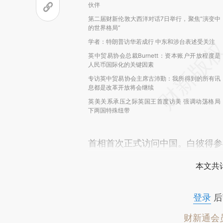
伙伴
第二届财新伦敦大西洋对话7日举行，聚焦“演变中
的世界格局”
学者：特朗普访华若成行 中东和涉台表述受关注
英中贸易协会总裁Burnett：资本账户开放程度是
人民币国际化的关键因素
专访英中贸易协会主席古沛勤：我所得到的所有讯
息都是改革开放将会继续
英美关系承压之际英国王首度访美 强调动荡格局
下两国特殊纽带
首相首次正式访问中国。白彼得参
本文共计
登录
后
财新通会