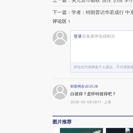
上一篇：美元货币霸权“惯性”仍强 
下一篇：学者：特朗普访华若成行 中
评论区
1
登录
后发表评论得积分
评论仅代表网友个人观点，不代表财
财新网友sEU0JB
白彼得？是怀特彼得吧？
2026-05-08 08:11 · 上海
图片推荐