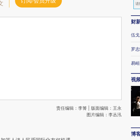
订阅/会员升级
文
财
伍戈
罗志
易峘
视
责任编辑：李箐 | 版面编辑：王永
图片编辑：李丛汛
博