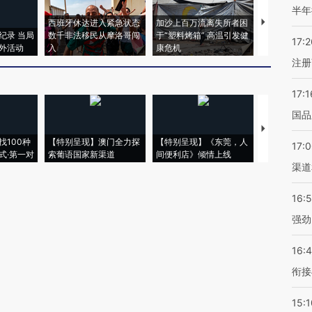
半年
西班牙休达进入紧急状态
加沙上百万流离失所者困
视线｜HYR
纪录 当局
数千非法移民从摩洛哥闯
于“塑料烤箱” 高温引发健
术：是什么
17:2
外活动
入
康危机
心“花钱找虐
注册
17:1
国品
【推广】走
找100种
【特别呈现】澳门全力探
【特别呈现】《东莞，人
会，让数智科
17:
式·第一对
索葡语国家新渠道
间便利店》倾情上线
业
渠道
16:
强劲
16:
衔接
15:1