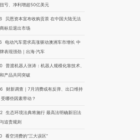
扭亏、净利增超50亿美元
OX的吸金
马航飞行员跨国走私7万
视线｜被称为“蟑螂”的印
让中产们甘
粒摇头丸 尿检体内含3种
度Z世代 用街头抗争将教
秘鲁纳斯
6
贝恩资本宣布收购贡茶 在中国大陆无法
”？
毒品
育部长拱下台
13人遇难
商标后退出市场
6
电动汽车需求高涨驱动澳洲车市增长 中
牌表现强劲｜出海·汽车
进第四届链博
【商旅对话】华住集团
技“链”接产
【特别呈现】寻找100种
CFO：不靠规模取胜，华
【特别呈
00
普渡机器人张涛：机器人规模化靠技术、
有意思的生活方式·第三对
住三大增长引擎是什么？
有意思的
和产品共同突破
56
财新调查｜7月消费或有反弹、出口维持
 受哪些因素带动？
42
生态环境法典将施行 最高法明确新旧法
与追责规则
0
看空消费的“三大误区”