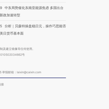
59
中东局势催化东南亚能源焦虑 多国出台
新政加速转型
05
分析｜贝森特操盘稳日元，操作巧思能否
美日货币基本面
复制及建立镜像等任何使用。
010502034662号
箱：laixin@caixin.com
链接