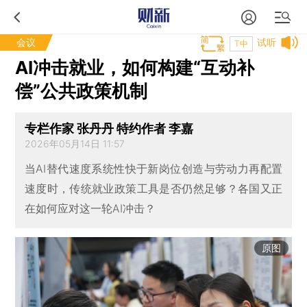
会议
试听
T中
AI冲击就业，如何构建“互动补
偿”公共政策机制
专栏作家 张丹丹 特约作者 李嘉
2026年05月14日 11:57
当AI替代速度系统性快于新岗位创造与劳动力再配置
速度时，传统就业政策工具是否仍然足够？各国又正
在如何应对这一轮AI冲击？
原图