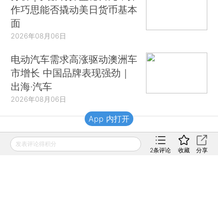
作巧思能否撬动美日货币基本
面
2026年08月06日
电动汽车需求高涨驱动澳洲车
市增长 中国品牌表现强劲｜
出海·汽车
2026年08月06日
App 内打开
财新移动
发表评论得积分
2
条评论
收藏
分享
财新
财新周刊
Caixin
登录
网页版
订阅电邮
|
|