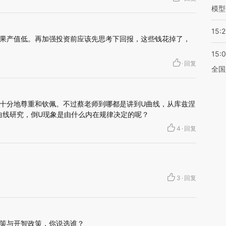
模型
15:2
果产值低。再加强投资前应该先思考下回报，这些钱花掉了，
15:
·
回复
全国
十分地尊重和钦佩。不过蔡老师到哪都是讲到U曲线，从库兹涅
曲线研究，倒U现象是由什么内在规律决定的呢？
4
·
回复
3
·
回复
策与开智政策，你说选谁？