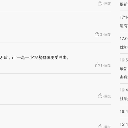
·
回复
提前
17:1
速有
3
·
回复
17:
优势
矛盾，让“一老一小”弱势群体更受冲击。
16:
1
·
回复
最新
参数
16:
·
回复
社融
16:
15:
·
回复