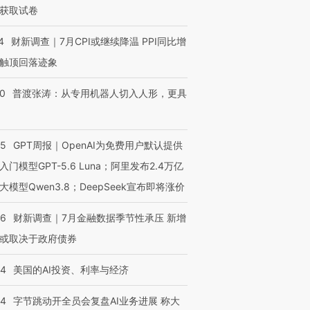
获取试卷
4
财新调查｜7月CPI或继续降温 PPI同比增
触顶回落迹象
00
普渡张涛：从专用机器人切入人形，更具
55
GPT周报｜OpenAI为免费用户默认提供
入门模型GPT-5.6 Luna；阿里发布2.4万亿
大模型Qwen3.8；DeepSeek宣布即将涨价
46
财新调查｜7月金融数据季节性承压 新增
或取决于政府债券
44
美国的AI投资、利率与经济
44
字节跳动开全员会复盘AI业务进展 称大