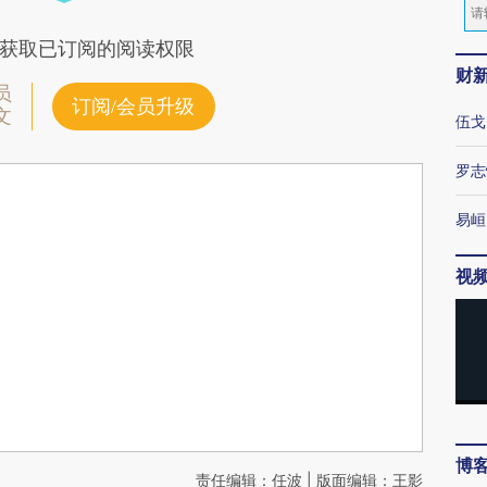
获取已订阅的阅读权限
财
员
订阅/会员升级
文
伍戈
罗志
易峘
视
博
责任编辑：任波 | 版面编辑：王影