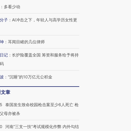
：
多看少动
分子
：
AI冲击之下，年轻人与高学历女性更
坤
：
耳闻目睹的几位律师
日记
：
长护险覆盖全国 筹资和服务给予将持
码
波
：
“沉睡”的10万亿元公积金
新文章
45
泰国发生致命校园枪击案至少6人死亡 枪
父母亦被杀
40
河南“三支一扶”考试规模化作弊 内外勾结