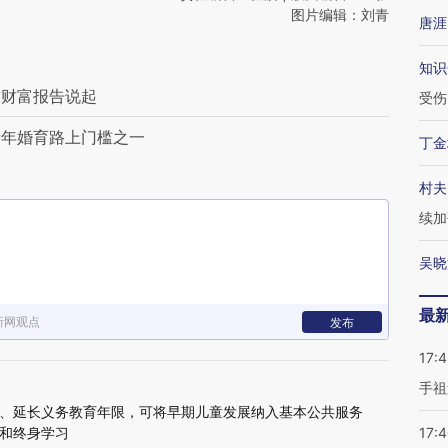
图片编辑：刘青
唐涯
知识
球财富报告说起
受伤
青年婚育路上门槛之一
丁金
村夫
续加
吴晓
最
新网观点
发布
17:
手祖
、延长义务教育年限，可将早期儿童发展纳入基本公共服务
和终身学习
17: