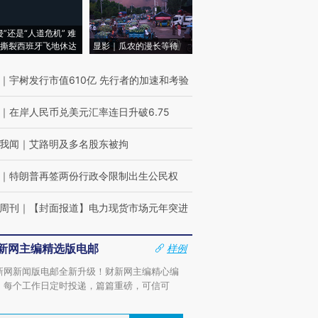
侵”还是“人道危机” 难
撕裂西班牙飞地休达
显影｜瓜农的漫长等待
｜
宇树发行市值610亿 先行者的加速和考验
｜
在岸人民币兑美元汇率连日升破6.75
我闻
｜
艾路明及多名股东被拘
｜
特朗普再签两份行政令限制出生公民权
周刊
｜
【封面报道】电力现货市场元年突进
新网主编精选版电邮
样例
新网新闻版电邮全新升级！财新网主编精心编
，每个工作日定时投递，篇篇重磅，可信可
。