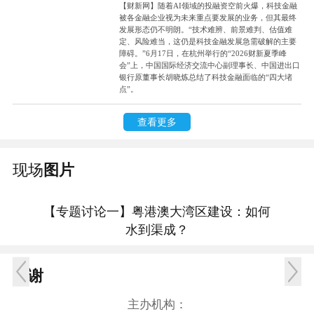
【财新网】随着AI领域的投融资空前火爆，科技金融
被各金融企业视为未来重点要发展的业务，但其最终
发展形态仍不明朗。“技术难辨、前景难判、估值难
定、风险难当，这仍是科技金融发展急需破解的主要
障碍。”6月17日，在杭州举行的“2026财新夏季峰
会”上，中国国际经济交流中心副理事长、中国进出口
银行原董事长胡晓炼总结了科技金融面临的“四大堵
点”。
查看更多
现场
图片
变
【专题讨论一】粤港澳大湾区建设：如何
【
水到渠成？
鸣谢
主办机构：