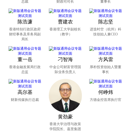
总裁
财政司司长
董事长
西的粤港澳大湾区，还是东海之滨的长三角都市
圈，都是中国高质量发展的核心引擎。改开迄今已
陈浩濂
曹建农
陈志坚
近五十载，期间有过不少经验总结。但始终未变
香港特别行政区政府
香港理工大学副校长
进迭时空（杭州）科
的，则是创新与发展扮演的角色。这其中，既有技
财经事务及库务局副
（教学）
技创始人兼CEO
术的创新，也有制度体制的创新，既有前期高数字
局长
增长带来的底气，亦有如今侧重可持续、开创性的
发展。蓄力创新，共谋发展，中国这艘大船方能行
董一岳
刁智海
方风雷
稳致远。
香港金融发展局行政
中金公司财富管理国
厚朴投资创始⼈暨董
总监
际业务负责人
事长
高尔基
何峥炜
财新传媒执行总裁
方德金控首席执行官
黄劲豪
香港大学治理与政策
学院院长、嘉里集团