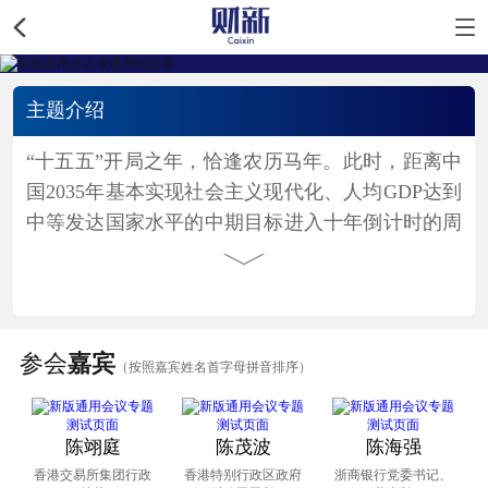
主题介绍
“十五五”开局之年，恰逢农历马年。此时，距离中
国2035年基本实现社会主义现代化、人均GDP达到
中等发达国家水平的中期目标进入十年倒计时的周
期。在全球局势激烈演变、不确定性加剧的当下，
以高质量发展为锚，科技创新为帆，牢牢把握经济
社会平衡发展的底线，乃是应对周边乃至国际环境
动荡的最大砝码。
参会
嘉宾
（按照嘉宾姓名首字母拼音排序）
拥有超大规模市场是中国经济的一大优势。这一优
势在全球化失速、全球市场愈发碎片化的时代，显
陈翊庭
陈茂波
陈海强
得尤为重要。而周边区域融合发展的区域一体化，
香港交易所集团行政
香港特别行政区政府
浙商银行党委书记、
正是这种强大国内市场的动力所在。无论是联通东