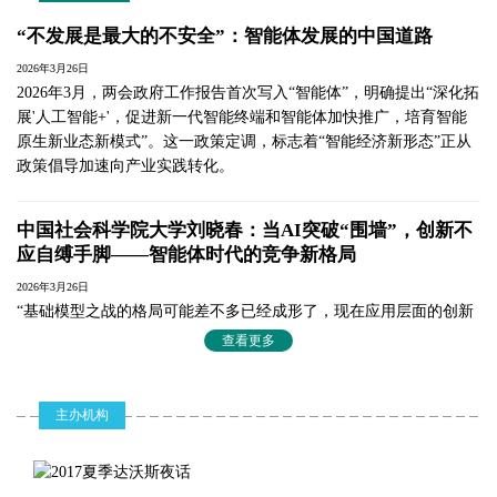
如何实现AI Agent、APP和系统之间的生态协
同？
“不发展是最大的不安全”：智能体发展的中国道路
2. 在人工智能快速发展的背景下，外界既期
待AI带来的效率提升，也对隐私、安全等问
2026年3月26日
题有所担忧。您认为在国际竞争的大背景
2026年3月，两会政府工作报告首次写入“智能体”，明确提出“深化拓
下，市场和监管需要秉持怎样的态度，如何
展'人工智能+'，促进新一代智能终端和智能体加快推广，培育智能
既让创新能跑起来，安全也得到正视与保
障？
原生新业态新模式”。这一政策定调，标志着“智能经济新形态”正从
3. 以智能手机助手为代表的AI Agent落地应
政策倡导加速向产业实践转化。
用，如豆包手机助手、谷歌手机助手等一经
问世就引发了功能、授权等边界的讨论，AI
手机助手可能对原有APP生态带来了哪些影
中国社会科学院大学刘晓春：当AI突破“围墙”，创新不
响？
应自缚手脚——智能体时代的竞争新格局
4. 欧盟《人工智能法案》近期对AI合规的标
准和要求已作出显著松绑调整，有观点认为
2026年3月26日
此举本质上是为AI技术创新与产业落地释放
“基础模型之战的格局可能差不多已经成形了，现在应用层面的创新
更多政策空间。面向正在加速涌来的智能体
是接下来的非常重要的增长点。”在一场AI智能体技术路径与治理创
浪潮，提升我国在全球AI产业的核心竞争
查看更多
新圆桌研讨会上，中国社会科学院大学互联网法治研究中心主任刘
力，如何在发展的同时，守住安全的闸门，
实现两者的动态平衡？下一步应作出哪些政
晓春以此开篇，勾勒出AI产业格局的战略转折。作为长期从事互联
策层面的调整与优化？如何明确AI Agent行业
网法治与竞争法研究的学者，她从竞争生态和产业阶段的角度，系
主办机构
的法律合规边界？
统分析了智能体时代的合规边界与国际竞争策略。
【宏观】
1. 政府工作报告在介绍2026年政府工作任务