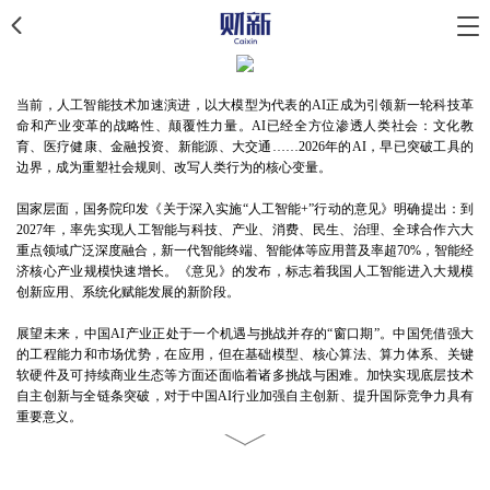
当前，人工智能技术加速演进，以大模型为代表的AI正成为引领新一轮科技革
命和产业变革的战略性、颠覆性力量。AI已经全方位渗透人类社会：文化教
育、医疗健康、金融投资、新能源、大交通……2026年的AI，早已突破工具的
边界，成为重塑社会规则、改写人类行为的核心变量。
国家层面，国务院印发《关于深入实施“人工智能+”行动的意见》明确提出：到
2027年，率先实现人工智能与科技、产业、消费、民生、治理、全球合作六大
重点领域广泛深度融合，新一代智能终端、智能体等应用普及率超70%，智能经
济核心产业规模快速增长。《意见》的发布，标志着我国人工智能进入大规模
创新应用、系统化赋能发展的新阶段。
展望未来，中国AI产业正处于一个机遇与挑战并存的“窗口期”。中国凭借强大
的工程能力和市场优势，在应用，但在基础模型、核心算法、算力体系、关键
软硬件及可持续商业生态等方面还面临着诸多挑战与困难。加快实现底层技术
自主创新与全链条突破，对于中国AI行业加强自主创新、提升国际竞争力具有
重要意义。