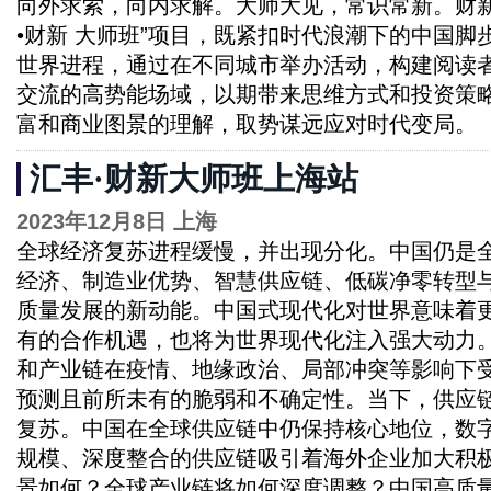
向外求索，向内求解。大师大见，常识常新。财新
•财新 大师班”项目，既紧扣时代浪潮下的中国脚
世界进程，通过在不同城市举办活动，构建阅读
交流的高势能场域，以期带来思维方式和投资策
富和商业图景的理解，取势谋远应对时代变局。
汇丰·财新大师班上海站
2023年12月8日 上海
全球经济复苏进程缓慢，并出现分化。中国仍是
经济、制造业优势、智慧供应链、低碳净零转型
质量发展的新动能。中国式现代化对世界意味着
有的合作机遇，也将为世界现代化注入强大动力
和产业链在疫情、地缘政治、局部冲突等影响下
预测且前所未有的脆弱和不确定性。当下，供应
复苏。中国在全球供应链中仍保持核心地位，数
规模、深度整合的供应链吸引着海外企业加大积
景如何？全球产业链将如何深度调整？中国高质