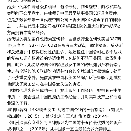
讼以及反垄断诉讼。
她执业的案件跨越众多领域，包括专利、商业秘密、商标和其他
类型的不公平竞争。冉律师是中国最早从事美国337调查案件、
也是少数多年来一直代理中国公司应诉美国337调查案件的律师
之一，并在代理中国公司在ITC和美国法院的重大知识产权诉讼
方面拥有丰富的经验。
她代理的典型案件包括为宝钢和中国钢铁行业在钢铁美国337调
查(调查号：337-TA-1002)在所有三大诉点（商业秘密、反垄断
和反规避）中获得历史性的胜诉。她还担任中国公司在多个法域
的复杂知识产权诉讼的协调律师，包括但不限于美国、欧盟和中
国。此外，她协助跨国公司管理涉及中国的跨境知识产权诉讼，
使之与全球其他关联诉讼协调并符合其全球知识产权策略，处理
了不少重要案件。凭借其在中国和美国的综合诉讼经验，她成功
地解决了跨国公司在中国备受关注的诉讼。
冉律师代理客户的成功来自于她丰富的工作经历，她拥有在中美
律所、中美企业及中国政府的工作经验，并对高科技产业和制造
业深入了解。
冉律师著有《337调查突围-写过中国企业的应诉指南》（知识产
权出版社，2015），曾获北京市三八红旗奖章（2014年），
《亚洲法律和商业》将冉律师评为中国前十五位最优秀的知识产
权律师之一（2016年）及中国前十五位最优秀的女律师之一