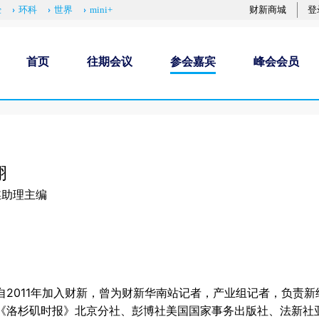
经
环科
世界
mini+
财新商城
登
首页
往期会议
参会嘉宾
峰会会员
栩
媒助理主编
自2011年加入财新，曾为财新华南站记者，产业组记者，负责
《洛杉矶时报》北京分社、彭博社美国国家事务出版社、法新社