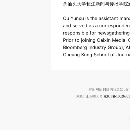
为汕头大学长江新闻与传播学院
Qu Yunxu is the assistant man
and served as a correspondent
responsible for newsgathering
Prior to joining Caixin Media
Bloomberg Industry Group), A
Cheung Kong School of Journa
财新网所刊载内容之知识产
京ICP证090880号
京ICP备1002670