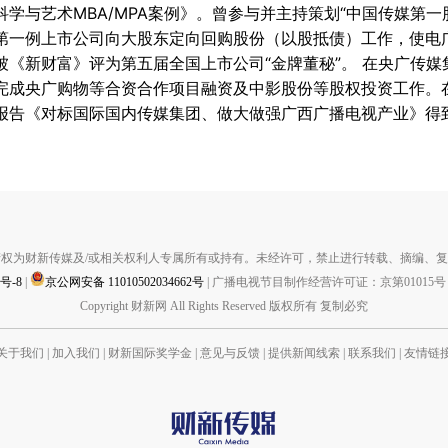
与艺术MBA/MPA案例》。曾参与并主持策划“中国传媒第一股”电
第一例上市公司向大股东定向回购股份（以股抵债）工作，使电
被《新财富》评为第五届全国上市公司“金牌董秘”。 在央广传
完成央广购物等合资合作项目融资及中影股份等股权投资工作。
报告《对标国际国内传媒集团、做大做强广西广播电视产业》得
权为财新传媒及/或相关权利人专属所有或持有。未经许可，禁止进行转载、摘编、
1号-8
|
京公网安备 11010502034662号
|
广播电视节目制作经营许可证：京第01015号
Copyright 财新网 All Rights Reserved 版权所有 复制必究
关于我们
|
加入我们
|
财新国际奖学金
|
意见与反馈
|
提供新闻线索
|
联系我们
|
友情链