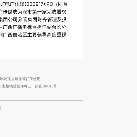
广传媒(000917)IPO（即首
广传媒成为深市第一家完成股权
媒集团公司分管集团财务管理及投
在广西广播电视台担任副台长分
到广西自治区主要领导高度重视
复制及建立镜像等任何使用。
|
出版物经营许可证：第直100013号
接