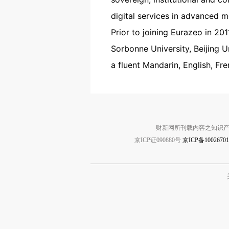
digital services in advanced m
Prior to joining Eurazeo in 2
Sorbonne University, Beijing U
a fluent Mandarin, English, Fr
财新网所刊载内容之知识产
京ICP证090880号
京ICP备1002670