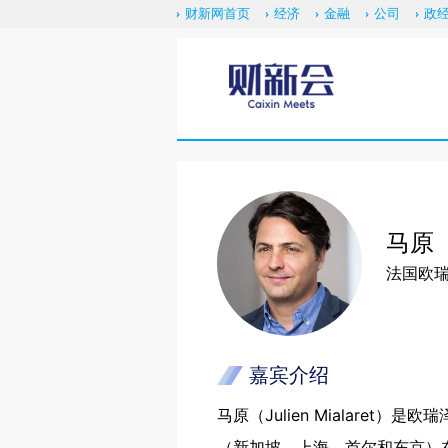
财新网首页
经济
金融
公司
政
马原
法国欧
嘉宾介绍
马原（Julien Mialar
（新加坡、上海、首尔和东京）