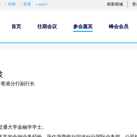
经
环科
世界
mini+
财新商城
登
首页
往期会议
参会嘉宾
峰会会员
波
行香港分行副行长
交通大学金融学学士。
丰富的金融业务经验，历任浙商银行宁波分行国际业务部、公司