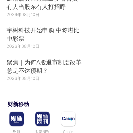
0.4%的警戒线，达到惊人的0.7%。
有人当股东有人打招呼
2026年08月10日
美国大选、英国退欧等“黑天鹅事件”层出不
穷。特朗普政府对外政策反全球化特征明显，“美国
宇树科技开始申购 中签堪比
第一”成为唯一基准，退出《巴黎协定》，反对自由
中彩票
贸易，保护主义甚行。全球化进入大发展、大变
2026年08月10日
革、大调整新时期，亟需新思想、新理念、新方
聚焦｜为何A股退市制度改革
案。
总是不达预期？
全球化由此将面临四大严峻挑战：
2026年08月10日
第一，美国作为现有国际秩序和全球治理体系
主导者，认为全球化偏离了“美国化”既定轨道，“不
财新移动
合算”、“吃亏了”的思想占据上风，对维护现有国际
体系逐渐失去兴趣，推动修改或者重新制定国际规
则，特朗普总统上台后种种表现充分说明了这一
财新
财新周刊
Caixin