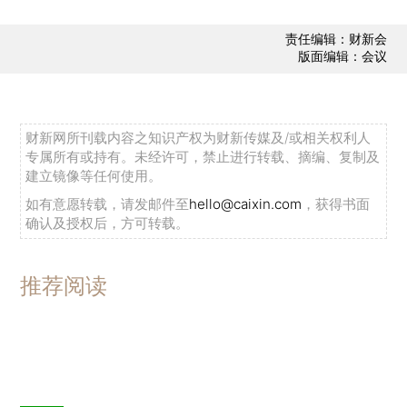
（PPP）计算，西方发达国家GDP占全球总量之比
责任编辑：财新会
从1980年64%下降到42%。全球治理开始从“西方
版面编辑：会议
治理”向“东西方共同治理”转变，西方“一统天下”的
时代已经一去不复返了。“东西方”或者“南北方”可能
会经历持续时间较长的“战略僵持期”。
财新网所刊载内容之知识产权为财新传媒及/或相关权利人
专属所有或持有。未经许可，禁止进行转载、摘编、复制及
二是随着以美国为代表的西方国家实力相对下
建立镜像等任何使用。
降，金融经济危机不断，还产生了前所未有的政治
如有意愿转载，请发邮件至
hello@caixin.com
，获得书面
确认及授权后，方可转载。
制度危机，他们对新兴大国和发展中国家力量上升
产生了严重的“战略焦虑症”和“不适应症”。美国新保
守主义派甚至断定，新兴大国不可能和平崛起，与
推荐阅读
守成大国必有冲突。美国战略重心转移到亚洲特别
是东亚，包括“亚太再平衡”、“离岸平衡”、在亚太加
强对中国军事威慑等一系列战略举措，均由此而
起。奥巴马政府如此，特朗普政府也是如此。世界