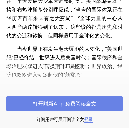
在一个大发展大变革大调整时代”。美国战略家基辛
格和布热津斯基分别呼应说，“当今的国际体系正在
经历四百年来未有之大变局”，“全球力量的中心从
大西洋两岸转移到了远东”。这些说的都是历史和时
代的变迁和转换，但同样适用于全球化的变化。
当今世界正在发生翻天覆地的大变化，“美国世
纪”已经终结，世界进入后美国时代；国际秩序和全
球治理双双进入“转换期”和“调整期”；世界政治、经
济也双双进入动荡起伏的“新常态”。
时代变迁必然会产生大发展、大变革、大调
整，这主要是因为：
打开财新App 免费阅读全文
一是以中国为代表的发展中国家和新兴经济体
整体力量上升，从根本上改变了世界力量格局。国
订阅用户可展开阅读全文
登录
际货币基金组织2017年数据显示，按购买力平价