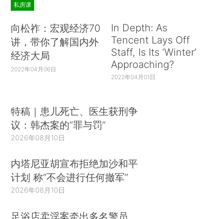
地缘政治的不确定性、不稳定性、发生大国冲突的
私房课
风险都在增大。
In Depth: As
向松祚：宏观经济70
Tencent Lays Off
讲，带你了解国内外
三是世界经济自2008年金融危机以来长期低
Staff, Is Its ‘Winter’
经济大局
迷徘徊，指导思想混乱。原有增长模式动能耗尽，
Approaching?
2022年04月06日
难以推动世界经济未来发展，新旧动能转换期加上
2022年04月01日
第四次工业革命的迅猛发展，正在改变世界经济格
局和发展方式。各国都在寻找新的发展道路、发展
特稿｜患儿死亡、医生获刑争
理念、发展模式。
议：韩杰案的“罪与罚”
2026年08月10日
四是全球化“新时代”来临，全球化与“逆全球
化”博弈加剧，社会矛盾激化、分化加深。不少国家
内塔尼亚胡宣布拒绝加沙和平
特别是主要发达国家长期以来忽视市场效率与社会
计划 称“不会进行任何撤军”
公平的平衡问题，导致贫富差距持续扩大，反全球
2026年08月10日
化的民粹主义思潮和政治极端化泛滥，已经开始改
变一些国家的政治生态。现在，世界基尼系数远超
足浴店卖淫案牵出多名警员