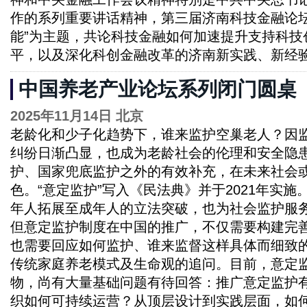
作的系列重要讲话精神，第三届济南科技金融论坛
能”为主题，共论科技金融如何加速提升支持科技
平，以及深化科创金融改革的济南新实践、新经
中国养老产业论坛系列闭门圆桌
2025年11月14日 北京
老龄化和少子化趋势下，谁来监护空巢老人？因
纠纷日渐凸显，也成为老龄社会的伦理和安全隐
护、国家兜底监护之外的有效补充，在未来社会
色。“意定监护”写入《民法典》并于2021年实
年人拓展至成年人的立法突破，也为社会监护服
但意定监护制度在中国的推广，不仅需要构建完
也需要回应如何监护、谁来监督这样具体而细致
传统家庭养老模式及生命观的追问。目前，意定
物，尚有大量基础问题有待回答：推广意定监护
织如何可持续运营？从顶层设计到实践层面，如